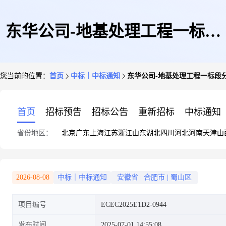
东华公司-地基处理工程一标段
您当前的位置：
首页
中标｜中标通知
东华公司-地基处理工程一标段
分包成交公告
首页
招标预告
招标公告
重新招标
中标通知
省份地区：
北京
广东
上海
江苏
浙江
山东
湖北
四川
河北
河南
天津
山
2026-08-08
中标｜中标通知
安徽省
|
合肥市
|
蜀山区
项目编号
ECEC2025E1D2-0944
发布时间
2025-07-01 14:55:08