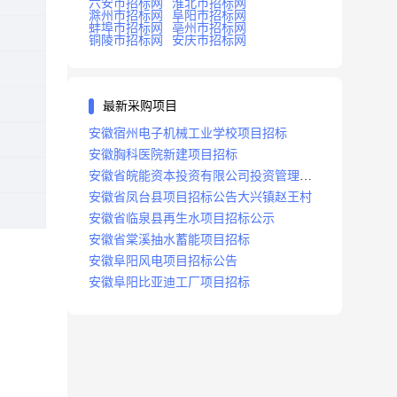
六安市招标网
淮北市招标网
滁州市招标网
阜阳市招标网
蚌埠市招标网
亳州市招标网
铜陵市招标网
安庆市招标网
最新采购项目
安徽宿州电子机械工业学校项目招标
安徽胸科医院新建项目招标
安徽省皖能资本投资有限公司投资管理系
统建设项目招标
安徽省凤台县项目招标公告大兴镇赵王村
安徽省临泉县再生水项目招标公示
安徽省棠溪抽水蓄能项目招标
安徽阜阳风电项目招标公告
安徽阜阳比亚迪工厂项目招标