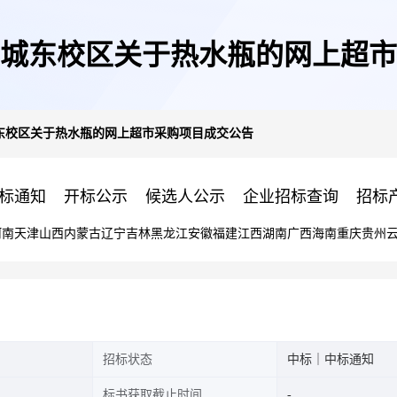
城东校区关于热水瓶的网上超市
东校区关于热水瓶的网上超市采购项目成交公告
标通知
开标公示
候选人公示
企业招标查询
招标
河南
天津
山西
内蒙古
辽宁
吉林
黑龙江
安徽
福建
江西
湖南
广西
海南
重庆
贵州
招标状态
中标｜中标通知
标书获取截止时间