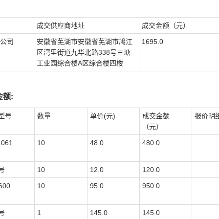
成交供应商地址
成交金额（元）
公司
安徽省芜湖市安徽省芜湖市鸠江
1695.0
区湾里街道九华北路338号三塘
工业园综合楼A区综合楼四楼
额:
型号
数量
单价(元)
成交金额
报价明
（元）
1061
10
48.0
480.0
号
10
12.0
120.0
600
10
95.0
950.0
号
1
145.0
145.0