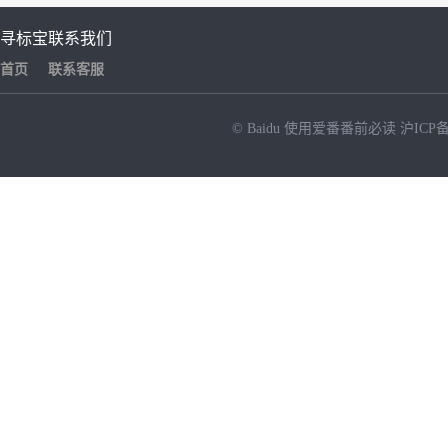
寻标宝
联系我们
首页
联系客服
© Baidu
使用爱番番前必读
沪ICP备
NEW
HOT
暂时没有搜索结果…