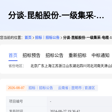
分谈-昆船股份-一级集采-电
您当前的位置：
首页
招标｜招标公告
分谈-昆船股份-一级集采-电缆-1200-
缆-1200-M11-240827-00002
首页
招标预告
招标公告
重新招标
中标通知
省份地区：
北京
广东
上海
江苏
浙江
山东
湖北
四川
河北
河南
天津
山
2026-08-07
招标｜招标公告
云南省
|
昆明市
|
官渡区
项目编号
发布时间
2024-08-27 19:36:42