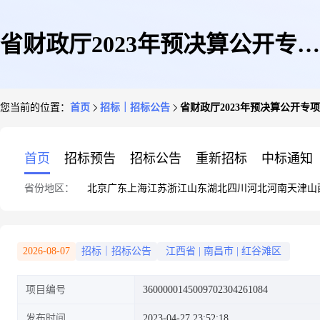
省财政厅2023年预决算公开专项
您当前的位置：
首页
招标｜招标公告
省财政厅2023年预决算公开专项检
检查(1)
首页
招标预告
招标公告
重新招标
中标通知
省份地区：
北京
广东
上海
江苏
浙江
山东
湖北
四川
河北
河南
天津
山
2026-08-07
招标｜招标公告
江西省
|
南昌市
|
红谷滩区
项目编号
3600000145009702304261084
发布时间
2023-04-27 23:52:18