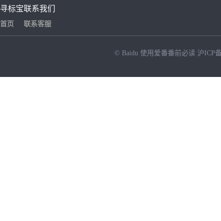
寻标宝
联系我们
首页
联系客服
© Baidu
使用爱番番前必读
沪ICP备
NEW
HOT
暂时没有搜索结果…