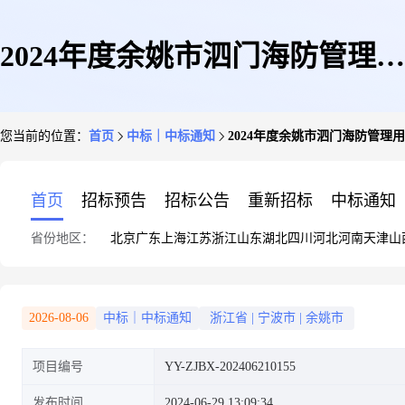
2024年度余姚市泗门海防管理用
您当前的位置：
首页
中标｜中标通知
2024年度余姚市泗门海防管
房家电设备采购项目比选结果公
首页
招标预告
招标公告
重新招标
中标通知
省份地区：
北京
广东
上海
江苏
浙江
山东
湖北
四川
河北
河南
天津
山
告
2026-08-06
中标｜中标通知
浙江省
|
宁波市
|
余姚市
项目编号
YY-ZJBX-202406210155
发布时间
2024-06-29 13:09:34