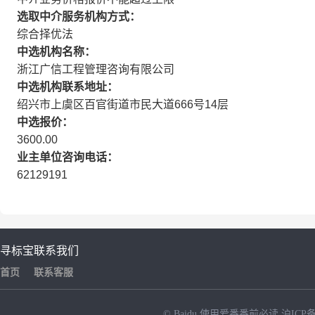
选取中介服务机构方式：
综合择优法
中选机构名称：
浙江广信工程管理咨询有限公司
中选机构联系地址：
绍兴市上虞区百官街道市民大道666号14层
中选报价：
3600.00
业主单位咨询电话：
62129191
寻标宝
联系我们
首页
联系客服
© Baidu
使用爱番番前必读
沪ICP备