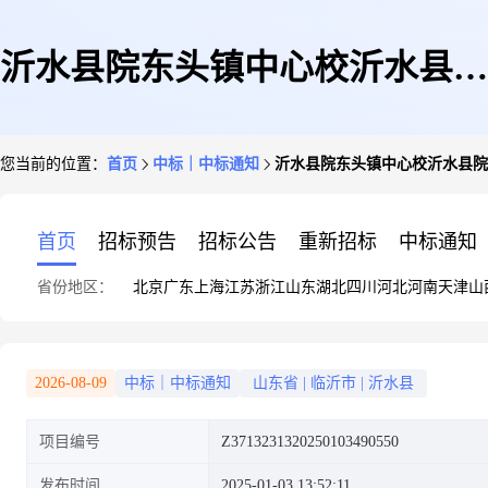
沂水县院东头镇中心校沂水县院
您当前的位置：
首页
中标｜中标通知
沂水县院东头镇中心校沂水县院
东头镇中心幼儿园防撞石球网上
首页
招标预告
招标公告
重新招标
中标通知
省份地区：
北京
广东
上海
江苏
浙江
山东
湖北
四川
河北
河南
天津
山
商城超市直购成交结果公告
2026-08-09
中标｜中标通知
山东省
|
临沂市
|
沂水县
项目编号
Z3713231320250103490550
发布时间
2025-01-03 13:52:11