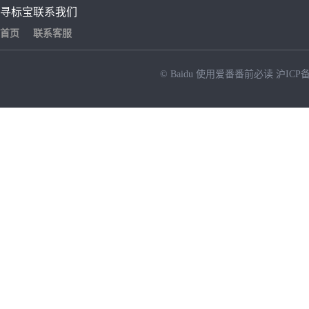
寻标宝
联系我们
首页
联系客服
© Baidu
使用爱番番前必读
沪ICP备
NEW
HOT
暂时没有搜索结果…