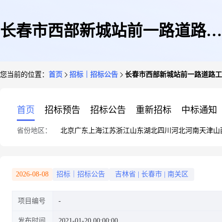
长春市西部新城站前一路道路工
您当前的位置：
首页
招标｜招标公告
长春市西部新城站前一路道路工
程监理
首页
招标预告
招标公告
重新招标
中标通知
省份地区：
北京
广东
上海
江苏
浙江
山东
湖北
四川
河北
河南
天津
山
2026-08-08
招标｜招标公告
吉林省
|
长春市
|
南关区
项目编号
发布时间
2021-01-20 00:00:00