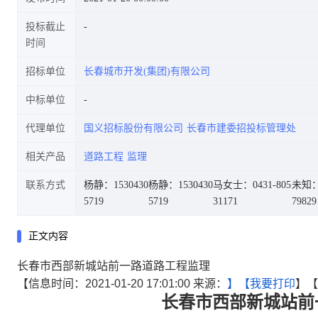
投标截止
时间
招标单位
长春城市开发(集团)有限公司
中标单位
代理单位
国义招标股份有限公司
长春市建委招投标管理处
相关产品
道路工程
监理
联系方式
杨静：1530430
杨静：1530430
马女士：0431-805
未知：0
5719
5719
31171
79829
正文内容
长春市西部新城站前一路道路工程监理
【信息时间：2021-01-20 17:01:00 来源：
】【
我要打印
】【
长春市西部新城站前