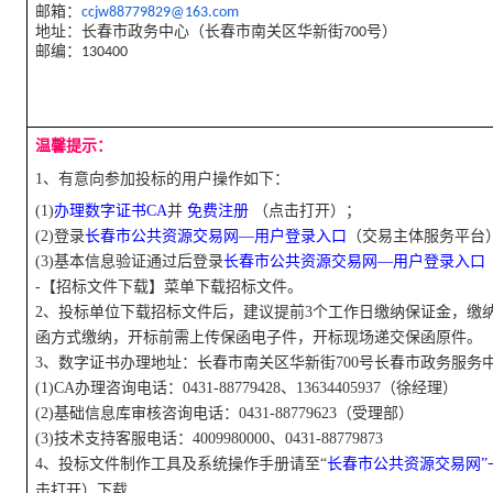
邮箱：
ccjw88779829@163.com
地址：长春市政务中心（长春市南关区华新街700号）
邮编：130400
温馨提示：
1、有意向参加投标的用户操作如下：
并
(1)
办理数字证书
CA
免费注册
（点击打开）；
(2)登录
长春市公共资源交易网
—用户登录入口
（交易主体服务平台
(3)基本信息验证通过后登录
长春市公共资源交易网
—用户登录入口
-【招标文件下载】菜单下载招标文件。
2、投标单位下载招标文件后，建议提前
3个工作日缴纳保证金，缴
函方式缴纳，开标前需上传保函电子件，开标现场递交保函原件。
3、
数字证书办理地址：长春市南关区华新街
700号长春市政务服务中
(1)
CA办理
咨询
电话：
0431-88779428
、
13634405937
（徐经理）
(2)
基础信息库
审核
咨询电话：
0431-88779623
（受理部）
(3)
技术支持客服电话
：
4009980000
、
0431
-
88779873
4
、投标文件制作工具及系统操作手册请至
“
长春市公共资源交易网
”
击打开）下载