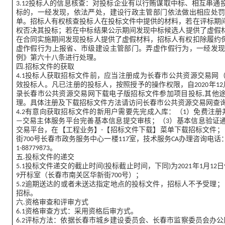
3.12投标人的信息核查：对投标企业有以行贿谋取中标、相互串
标的，一经发现，依法严处，建设行政主管部门依法做出相应处
单。招标人有权核查投标人在投标文件中提供的材料，若在评标期
权否决其投标；若在中标结果公示期间发现中标候选人提供了虚假
在合同实施期间发现投标人提供了虚假材料，招标人有权扣除履约
虚作假行为上报省、市级建设主管部门。弄虚作假行为，一经发
例》第六十八条进行处理。
四.招标文件的获取
4.1投标人获取招标文件前，应当注册成为长春市公共资源交易网
效投标人。凡已注册的投标人，按照授予的操作权限，自2020年12月22日
录长春市公共资源交易网下载电子版招标文件参加项目投标,其他
理。具体注册及下载招标文件方法请访问长春市公共资源交易网查
4.2有意向获取招标文件的新用户需要先完成入库：（1）免费注册
—交易主体服务平台完善基本信息提交审核；（3）基本信息验证
交易平台，在【工程业务】-【招标文件下载】菜单下载招标文件；
街700号长春市政务服务中心一楼117室，技术服务CA办理咨询电话：13
1-88779873。
五.投标文件的递交
5.1投标文件递交的截止时间(投标截止时间，下同)为2021年1月12
9开标室（长春市南关区华新街700号）；
5.2逾期送达的或者未送达指定地点的投标文件，招标人不予受理；
招标。
六.资格审查和评审方式
6.1资格审查方式：采用资格后审方式。
6.2评标方法：依据长春市城乡建设委员会、长春市监察委员会办公厅发