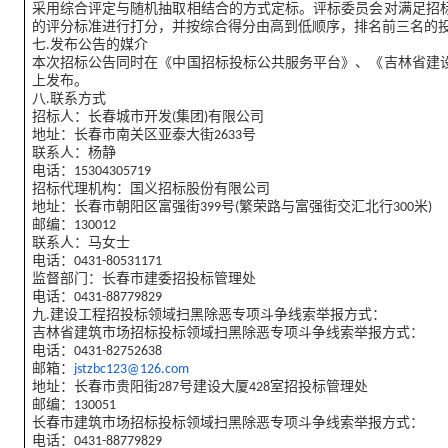
采用综合评定与随机抽取相结合的方式定标。评标委员会对满足招
的评分标准进行打分，并按综合得分由高到低顺序，排名前三名的
七.发布公告的媒介
本次招标公告同时在《中国招标投标公共服务平台》、《吉林省建
上发布。
八.联系方式
招标人：长春城市开发(集团)有限公司
地址：长春市南关区亚泰大街2633号
联系人：杨静
电话：15304305719
招标代理机构：国义招标股份有限公司
地址：长春市朝阳区富强街399号(繁荣路与富强街交汇北行300米)
邮编：130012
联系人：马女士
电话：0431-80531171
监督部门：长春市建委招投标管理处
电话：0431-88779829
九.建设工程招投标领域扫黑除恶专项斗争线索举报方式：
吉林省建筑市场招标投标领域扫黑除恶专项斗争线索举报方式：
电话：0431-82752638
邮箱：
jstzbc123@126.com
地址：长春市贵阳街287号建设大厦428室招投标管理处
邮编：130051
长春市建筑市场招标投标领域扫黑除恶专项斗争线索举报方式：
电话：0431-88779829