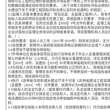
限即可在工程所在地的省级建筑市场监管一体化工作平台查询得到
的数据应能满足招标项目的要求。（关于涉密工程招标评标业绩执行吉
乡建设厅关于涉密工程招标评标业绩认定的补充通知》的规定）。
3.3监理人员基本要求应满足：项目总监：总监理工程师1人，具
投标人拟派的项目总监需无在建工程；其他监理人员要求：市政公用
理人员具体要求：应符合吉建消【2020】9号文件的要求；监理
供相关专业职称证书和企业对其实践经验并经监理业务培训的证明
企业对其经过监理业务培训的证明或者承诺。项目管理机构人员应在
查。）；
3.4财务要求：投标人近三年（2017年-2019年）财务状况良好，无
3.5信誉要求：拒绝列入政府取消投标资格记录期间的企业或个人投
3.6本项目不接受联合体投标；
3.7外埠单位在我省承揽项目应执行吉林省关于外企入吉备案相关
管公共服务平台”上公布后，方可在我省从事建筑活动；详见吉建管【20
管【2019】28号、吉建办【2019】82号等吉林省相关的法律法
3.8与招标人存在利害关系可能影响招标公正性的法人、其他组织
人或者存在控股、管理关系的不同单位，不得参加同一标段投标或
款规定的，相关投标均无效；
3.9执行《吉林省住房和城乡建设厅关于印发《吉林省建设工程监
（吉建质〔2014〕9号）文件要求，信用评价为D级监理企业暂停
3.10投标人的法定代表人（或其委托代理人）及总监理工程师应
身份。综合评定打分排名前三的投标人，其法定代表人（或委托代
电话通知后60分钟内到达指定地点参加抽取中标候选人活动，并现
标；
3.11投标单位拟投入本项目全部人员（包括授权委托人）均为投标