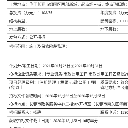
工程地点：
位于长春市绿园区西部新城，起点经三街，终点飞跃路
总投资（万元）：
年度投资（万
103.75
结构类型：
建筑面积：
0.
地上层数：
地下层数：
发包方式：
公开招标
招标范围：
施工及保修阶段监理；
计划开
竣工日期：
至
/
2021年01月25日
2021年10月31日
投标企业资质要求：
[专业资质·市政公用工程·市政公用工程乙级](含
项目经理级别：
质量要求：
[注册监理工程师·市政公用工程]
符
(含)以上
省地方标准《
招标文件领取时间：
至
2020年12月22日
2020年12月28日
投标地点：
长春市政务服务中心二楼209开标室（长春市南关区华新街
招标联系人：
联系电话：
杨静
153
获取招标文件截止日期：
2020年12月28日 16时00分