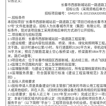
公告正文：
长春市西部新城站前一路道路
招标公告（采用资格后审方
招标项目编号：GMGITC-JL-201210(A32058200
一.招标条件
本招标项目“长春市西部新城站前一路道路工程”项目已经由长春市发
57号”文件批准建设，招标人为长春城市开发（集团）有限公司，
标条件，现对该项目施工采用资格后审的方式进行公开招标。
二.项目概况与招标范围
2.1项目名称：长春市西部新城站前一路道路工程监理；
2.2建设规模：建设内容包括道路、桥梁、排水、绿化和照明等工程。
次干路，设计时速40公里/小时，车行道面积21262平方米，非机动
76平方米；预应力钢筋混凝土空心板桥梁1座，桥梁面积1804平方
米，路灯48盏等；
2.3项目地点：位于长春市绿园区西部新城，起点经三街，终点飞跃
2.4监理工作范围和内容：施工及保修阶段监理；
2.5监理服务期：与建设工程施工工期相对应，所有监理档案资料须
2.6监理服务质量：符合国家现行标准《建设工程监理规范》
则》。
三.投标人资格要求
3.1投标申请人须是具备建设行政主管部门核发的市政公用工程监
人或其他组织，并在人员、试验检测仪器设备方面具有相应的监理
3.2业绩要求：投标人近三年（2017年至2019年）完成过至
定：本省行政区域内的业绩认定（包括建筑企业业绩和项目负责人
服务平台”（以下简称“平台”）工程项目信息中的业绩。在省域外