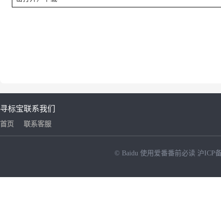
寻标宝
联系我们
首页
联系客服
© Baidu
使用爱番番前必读
沪ICP备
NEW
HOT