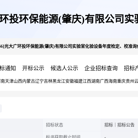
66]光大广环投环保能源(肇庆)有
23-17766]光大广环投环保能源(肇庆)有限公司实验室化验设备年度检定、校准
价公告
标通知
开标公示
候选人公示
企业招标查询
招标
河南
天津
山西
内蒙古
辽宁
吉林
黑龙江
安徽
福建
江西
湖南
广西
海南
重庆
贵州
招标状态
招标｜招标公告
标书获取截止时间