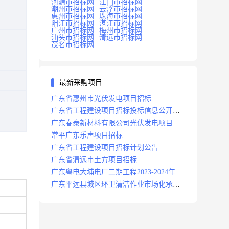
河源市招标网
江门市招标网
潮州市招标网
云浮市招标网
惠州市招标网
珠海市招标网
阳江市招标网
湛江市招标网
广州市招标网
梅州市招标网
汕头市招标网
清远市招标网
茂名市招标网
最新采购项目
广东省惠州市光伏发电项目招标
广东省工程建设项目招标投标信息公开目
录
广东春泰新材料有限公司光伏发电项目招
标
常平广东乐声项目招标
广东省工程建设项目招标计划公告
广东省清远市土方项目招标
广东粤电大埔电厂二期工程2023-2024年度
安保服务项目招标公告
广东平远县城区环卫清洁作业市场化承包
项目招标中标候选人公示