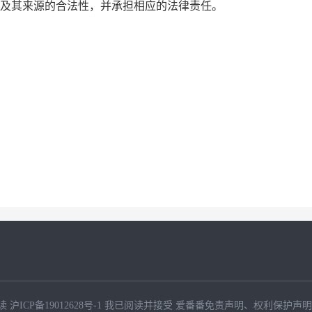
实性及其来源的合法性，并承担相应的法律责任。
读
沪ICP备19012628号-1
我已阅读并接受
爱番番免责声明
、
权利保护声明