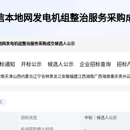
州电信本地网发电机组整治服务采购
本地网发电机组整治服务采购成交候选人公示
标通知
开标公示
候选人公示
企业招标查询
招标
河南
天津
山西
内蒙古
辽宁
吉林
黑龙江
安徽
福建
江西
湖南
广西
海南
重庆
贵州
区
招标状态
中标｜候选人公示
标书获取截止时间