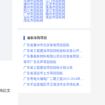
河源市招标网
江门市招标网
潮州市招标网
云浮市招标网
惠州市招标网
珠海市招标网
阳江市招标网
湛江市招标网
广州市招标网
梅州市招标网
汕头市招标网
清远市招标网
茂名市招标网
最新采购项目
广东省惠州市光伏发电项目招标
广东省工程建设项目招标投标信息公开目
录
广东春泰新材料有限公司光伏发电项目招
标
常平广东乐声项目招标
广东省工程建设项目招标计划公告
广东省清远市土方项目招标
广东粤电大埔电厂二期工程2023-2024年度
安保服务项目招标公告
广东平远县城区环卫清洁作业市场化承包
项目招标中标候选人公示
询比文