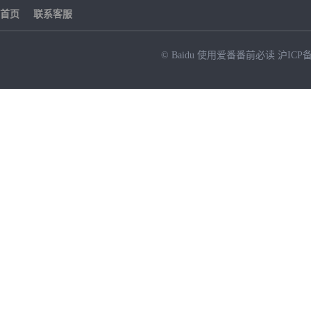
首页
联系客服
© Baidu
使用爱番番前必读
沪ICP备
NEW
HOT
暂时没有搜索结果…