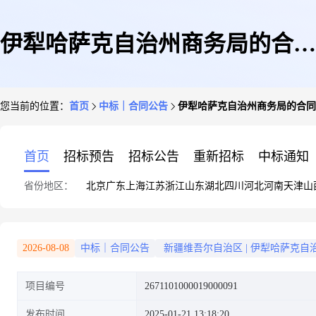
伊犁哈萨克自治州商务局的合同
您当前的位置：
首页
中标｜合同公告
伊犁哈萨克自治州商务局的合同
公告
首页
招标预告
招标公告
重新招标
中标通知
省份地区：
北京
广东
上海
江苏
浙江
山东
湖北
四川
河北
河南
天津
山
2026-08-08
中标｜合同公告
新疆维吾尔自治区
|
伊犁哈萨克自
项目编号
2671101000019000091
发布时间
2025-01-21 13:18:20