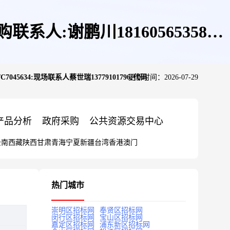
人:谢鹏川18160565358代
45634:现场联系人蔡世瑞13779101796;代码
更新时间：2026-07-29
9101796;代码
产品分析
政府采购
公共资源交易中心
云南
西藏
陕西
甘肃
青海
宁夏
新疆
台湾
香港
澳门
闫敬国18699962299中标公告
热门城市
崇明区招标网
奉贤区招标网
闵行区招标网
宝山区招标网
嘉定区招标网
浦东新区招标网