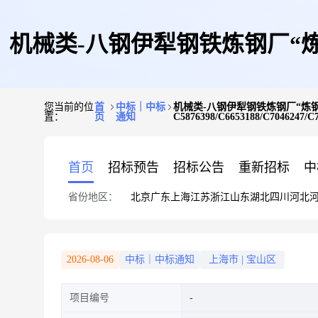
机械类-八钢伊犁钢铁炼钢厂“炼钢
您当前的位
首
中标｜中标
机械类-八钢伊犁钢铁炼钢厂“炼钢非标备
置：
页
通知
C5876398/C6653188/C70462
码C5611262
首页
招标预告
招标公告
重新招标
中
省份地区：
北京
广东
上海
江苏
浙江
山东
湖北
四川
河北
C5876398/C6653188
2026-08-06
中标｜中标通知
上海市
|
宝山区
项目编号