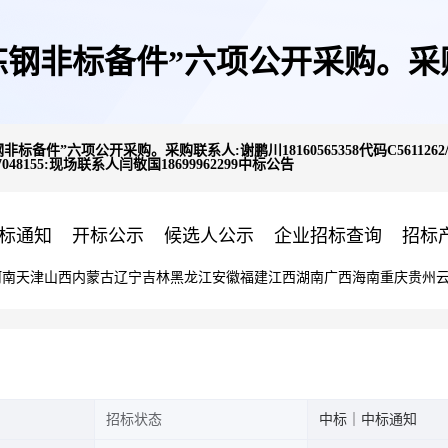
非标备件”六项公开采购。采购联系
件”六项公开采购。采购联系人:谢鹏川18160565358代码C5611262/C70
47/C7048155:现场联系人闫敬国18699962299中标公告
/C7045634:现场联系人蔡世瑞1377
标通知
开标公示
候选人公示
企业招标查询
招标
河南
天津
山西
内蒙古
辽宁
吉林
黑龙江
安徽
福建
江西
湖南
广西
海南
重庆
贵州
/C7046247/C7048155:现场联系人
招标状态
中标｜中标通知