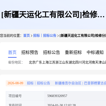
[新疆天运化工有限公司]检修分
您当前的位置：
首页
招标｜招标公告
[新疆天运化工有限公司]检修分
厂采购ABS格栅板
首页
招标预告
招标公告
重新招标
中标通知
省份地区：
北京
广东
上海
江苏
浙江
山东
湖北
四川
河北
河南
天津
山
2026-08-09
招标｜招标公告
新疆维吾尔自治区
|
巴音郭楞蒙古
项目编号
596839320957
发布时间
2024-01-30 12:02:28