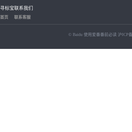
寻标宝
联系我们
首页
联系客服
© Baidu
使用爱番番前必读
沪ICP备
NEW
HOT
暂时没有搜索结果…