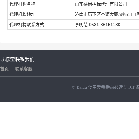
代理机构名称
山东德尚招标代理有限公司
代理机构地址
济南市历下区齐源大厦A座511-1
代理机构联系方式
李明慧 0531-86151180
寻标宝
联系我们
首页
联系客服
© Baidu
使用爱番番前必读
沪ICP备
NEW
HOT