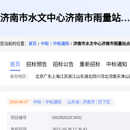
济南市水文中心济南市雨量站点
您当前的位置：
首页
中标｜中标通知
济南市水文中心济南市雨量站点
配件更换项目成交公告
首页
招标预告
招标公告
重新招标
中标通知
省份地区：
北京
广东
上海
江苏
浙江
山东
湖北
四川
河北
河南
天津
山
2026-08-07
中标｜中标通知
山东省
|
济南市
|
历下区
项目编号
DSZB2022CS032
发布时间
2022-10-28 12:36:43