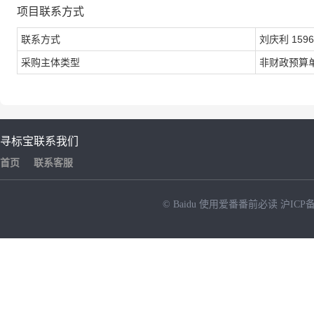
项目联系方式
联系方式
刘庆利 1596
采购主体类型
非财政预算
寻标宝
联系我们
首页
联系客服
© Baidu
使用爱番番前必读
沪ICP备
NEW
HOT