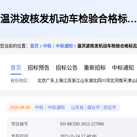
温洪波核发机动车检验合格标志
您当前的位置：
首页
中标｜中标通知
温洪波核发机动车检验合格标志
核发机动车检验合格标志机动车
首页
招标预告
招标公告
重新招标
中标通知
省份地区：
北京
广东
上海
江苏
浙江
山东
湖北
四川
河北
河南
天津
山
安全技术检验中介服务议价成交
2026-08-08
中标｜中标通知
山东省
|
烟台市
|
招远市
项目编号
SD-MCDD-2022-227006
公告
发布时间
2022-11-14 17:48:00