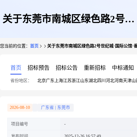
关于东莞市南城区绿色路2号世
您当前的位置：
首页
关于东莞市南城区绿色路2号世纪城·国际公馆·香
纪城·国际公馆·香榭里34栋105
首页
招标预告
招标公告
重新招标
中标通知
省份地区：
北京
广东
上海
江苏
浙江
山东
湖北
四川
河北
河南
天津
山
的拍卖公告
2026-08-10
广东省
|
东莞市
项目编号
发布时间
2025-12-26 16:57:49