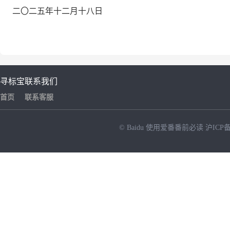
二〇二五年十二月十八日
寻标宝
联系我们
首页
联系客服
© Baidu
使用爱番番前必读
沪ICP备
NEW
HOT