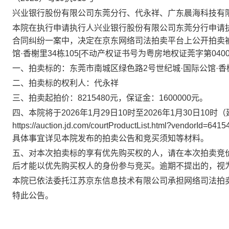
兴业银行股份有限公司东莞分行、代永祥、广东晨海科技有限
本院在执行申请执行人兴业银行股份有限公司东莞分行申请
合同纠纷一案中，决定在京东网络司法拍卖平台上公开拍卖
馆
·
香榭里34栋105
[不动产权证书号为粤房地权证莞字第0400
一、拍卖标的：
东莞市南城区绿色路
2号世纪城
·
国际公馆
·
香
二、拍卖标的权利人：代永祥
三、拍卖起拍价：8215480元，保证金：1600000元。
四、本院将于2026年1月29日10时至2026年1月30日
https://auction.jd.com/courtProductList.ht
具体事宜详见本院发布的拍卖公告和竞买须知等材料。
五、对本次拍卖标的享有优先购买权的人，请在本次拍卖竞
后才能以优先购买权人的身份参与竞买。逾期不提出的，视
本院已依法委托江苏京东信息技术有限公司承担网络司法拍
特此公告。