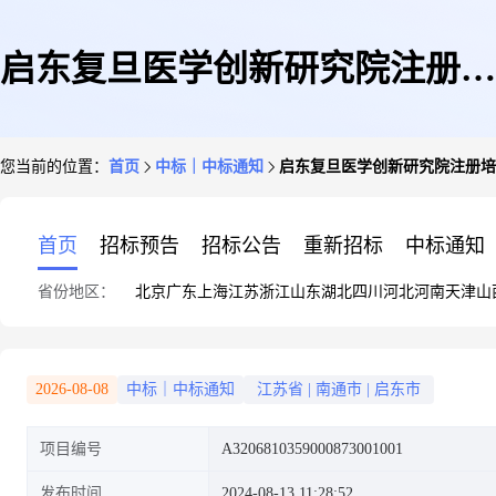
启东复旦医学创新研究院注册培
您当前的位置：
首页
中标｜中标通知
启东复旦医学创新研究院注册培
训中心装修工程中标结果公告
首页
招标预告
招标公告
重新招标
中标通知
省份地区：
北京
广东
上海
江苏
浙江
山东
湖北
四川
河北
河南
天津
山
2026-08-08
中标｜中标通知
江苏省
|
南通市
|
启东市
项目编号
A3206810359000873001001
发布时间
2024-08-13 11:28:52