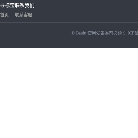
寻标宝
联系我们
首页
联系客服
© Baidu
使用爱番番前必读
沪ICP备
NEW
HOT
暂时没有搜索结果…