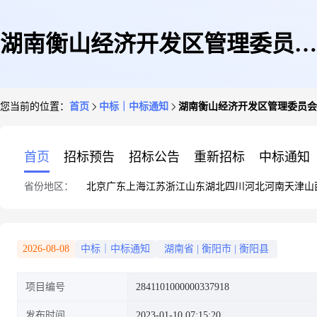
湖南衡山经济开发区管理委员会
您当前的位置：
首页
中标｜中标通知
湖南衡山经济开发区管理委员会
关于长距离通信和电力线路(电
首页
招标预告
招标公告
重新招标
中标通知
省份地区：
北京
广东
上海
江苏
浙江
山东
湖北
四川
河北
河南
天津
山
缆)铺设的网上超市采购项目成
2026-08-08
中标｜中标通知
湖南省
|
衡阳市
|
衡阳县
项目编号
2841101000000337918
交公告
发布时间
2023-01-10 07:15:20