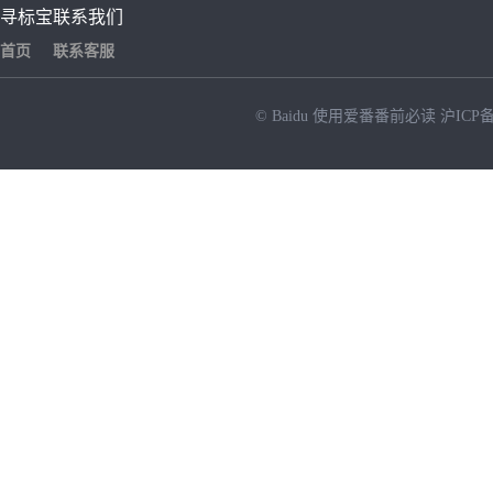
寻标宝
联系我们
首页
联系客服
© Baidu
使用爱番番前必读
沪ICP备
NEW
HOT
暂时没有搜索结果…