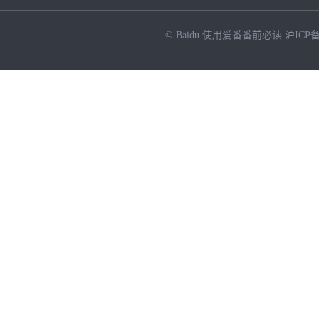
© Baidu
使用爱番番前必读
沪ICP备
NEW
HOT
暂时没有搜索结果…