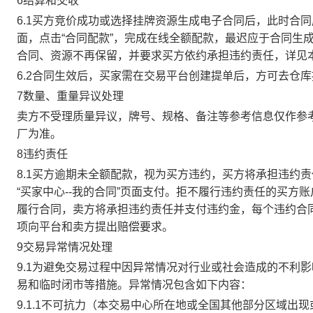
6结算和交收
6.1买方竞价成功或选择挂牌资源生成电子合同后，此时合同
面，点击“合同配款”，完成在线全额配款，最迟应于合同生成当
合同、资源不再保留，并要求买方依约承担违约责任，详见
6.2合同生效后，买家需在交易平台创建提单后，方可去仓
7数量、重量异议处理
卖方不受理质量异议，牌号、规格、备注等参考信息仅作参
厂为准。
8违约责任
8.1买方逾期未全额配款，视为买方违约，买方将承担违约
“买家中心--我的合同”页面支付。拒不履行违约责任的买
履行合同，卖方将承担违约责任并支付违约金，每个违约合同
项向平台和卖方提出赔偿要求。
9交易异常情况处理
9.1为避免交易过程中因异常情况对行业或社会造成的不利
易和临时闭市等措施。异常情况包含如下内容：
9.1.1不可抗力（本交易中心所在地或全国其他部分区域