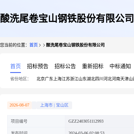
酸洗尾卷宝山钢铁股份有限公司
您当前的位置：
首页
酸洗尾卷宝山钢铁股份有限公司
首页
招标预告
招标公告
重新招标
中标通知
省份地区：
北京
广东
上海
江苏
浙江
山东
湖北
四川
河北
河南
天津
山
2026-08-07
上海市
|
宝山区
项目编号
GZZ2403051112993
发布时间
2024-03-06 02:08:53