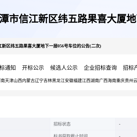
市信江新区纬五路果喜大厦地下
新区纬五路果喜大厦地下一层056号车位的公告(二次)
标通知
开标公示
候选人公示
企业招标查询
招标
河南
天津
山西
内蒙古
辽宁
吉林
黑龙江
安徽
福建
江西
湖南
广西
海南
重庆
贵州
招标状态
标书获取截止时间