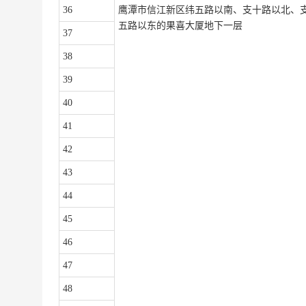
36
鹰潭市信江新区纬五路以南、支十路以北、
五路以东的果喜大厦地下一层
37
38
39
40
41
42
43
44
45
46
47
48