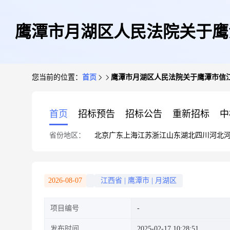
鹰潭市月湖区人民法院关于鹰潭
您当前的位置：
首页
鹰潭市月湖区人民法院关于鹰潭市信江
首页
招标预告
招标公告
重新招标
中
省份地区：
北京
广东
上海
江苏
浙江
山东
湖北
四川
河北
2026-08-07
江西省
|
鹰潭市
|
月湖区
项目编号
发布时间
2025-02-17 10:28:51