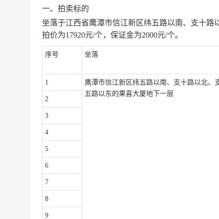
一、拍卖标的
坐落于江西省鹰潭市信江新区纬五路以南、支十路
拍价为17920元/个，保证金为2000元/个。
序号
坐落
1
鹰潭市信江新区纬五路以南、支十路以北、
五路以东的果喜大厦地下一层
2
3
4
5
6
7
8
9