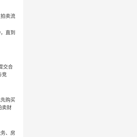
次拍卖流
钟，直到
提交合
与竞
。
优先购买
拍卖财
税务、房