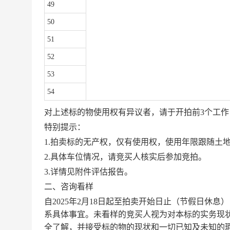
49
50
51
52
53
54
对上述标的物使用权有异议者，请于开拍前
3个工作
特别提示：
1.拍卖标的无产权，仅有使用权，使用年限跟随土地
2.具体车位情况，请竞买人核实后参加竞拍。
3.详情见附件评估报告。
二、咨询看样
自
2025年2月18日起至拍卖开始日止（节假日休息
系具体事宜。未看样的竞买人视为对本标的实务现
全了解，并接受标的物的现状和一切已知及未知的