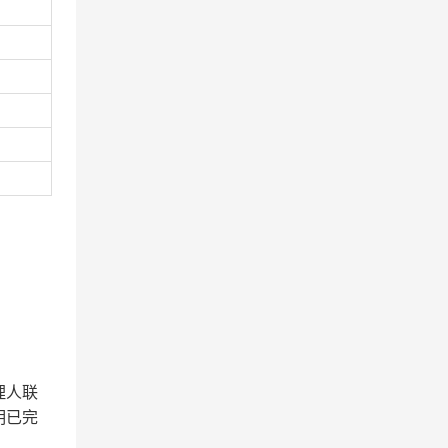
。
理人联
明已完