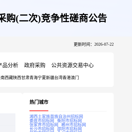
采购(二次)竞争性磋商公告
更新时间：2026-07-22
产品分析
政府采购
公共资源交易中心
云南
西藏
陕西
甘肃
青海
宁夏
新疆
台湾
香港
澳门
热门城市
湘西土家族苗族自治州招标网
娄底市招标网
衡阳市招标网
张家界市招标网
郴州市招标网
长沙市招标网
邵阳市招标网