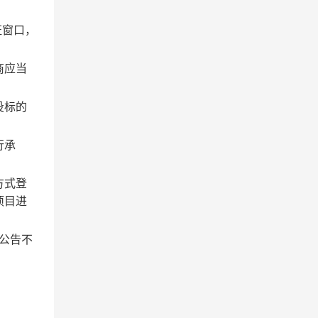
证窗口，
商应当
投标的
行承
方式登
项目进
目公告不