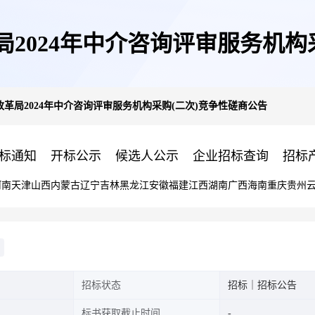
2024年中介咨询评审服务机构
革局2024年中介咨询评审服务机构采购(二次)竞争性磋商公告
标通知
开标公示
候选人公示
企业招标查询
招标
河南
天津
山西
内蒙古
辽宁
吉林
黑龙江
安徽
福建
江西
湖南
广西
海南
重庆
贵州
招标状态
招标｜招标公告
标书获取截止时间