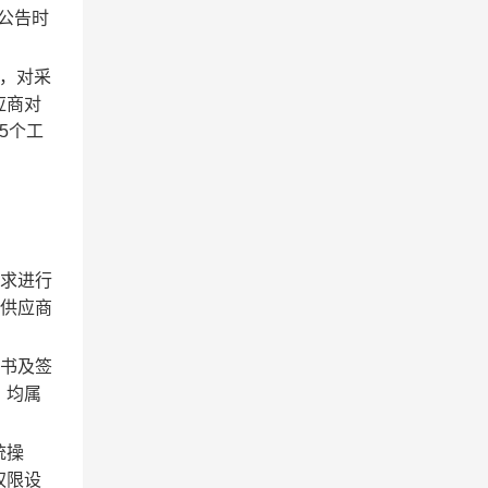
）公告时
，对采
应商对
5个工
要求进行
成供应商
证书及签
，均属
统操
权限设