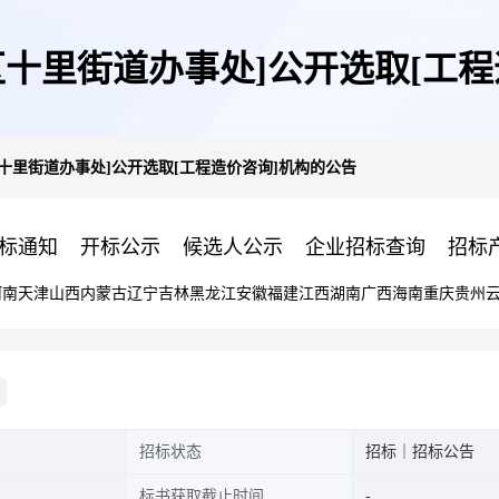
区十里街道办事处]公开选取[工程
十里街道办事处]公开选取[工程造价咨询]机构的公告
标通知
开标公示
候选人公示
企业招标查询
招标
河南
天津
山西
内蒙古
辽宁
吉林
黑龙江
安徽
福建
江西
湖南
广西
海南
重庆
贵州
招标状态
招标｜招标公告
标书获取截止时间