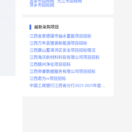
吉安市招标网
九江市招标网
萍乡市招标网
最新采购项目
江西省景德镇市抽水蓄能项目招标
江西万年县锂源新能源项目招标
江西康山蓄滞洪区安全项目招标情况
江西海沃新材料科技有限公司项目招标
江西赣州净化项目招标
江西帝睿数据服务有限公司项目招标
江西君为vr项目招标
中国工商银行江西省分行2023-2025年度补
充医疗保险项目招标公告