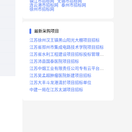
镇江市招标网
无锡市招标网
连云港市招标网
泰州市招标网
徐州市招标网
最新采购项目
江苏徐州汉王镇黑山阳光大棚项目招标
江苏省邳州市集成电路技术学院项目招标
江苏省水利工程建设项目招标投标管理办
法
江苏沛县国泰医院项目招标
江苏中烟工业有限责任公司专有云平台扩
容项目招标
江苏吴孟超肿瘤医院新建项目招标
江苏大丰斗龙港清於项目招标单位
中建一局在江苏太湖项目招标