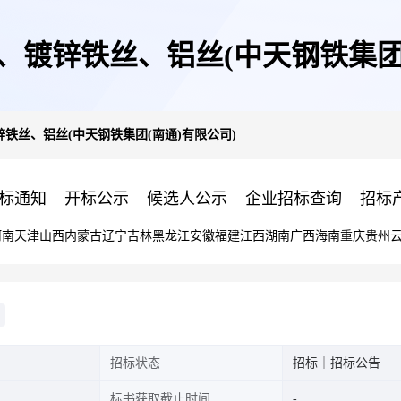
、镀锌铁丝、铝丝(中天钢铁集团(
铁丝、铝丝(中天钢铁集团(南通)有限公司)
标通知
开标公示
候选人公示
企业招标查询
招标
河南
天津
山西
内蒙古
辽宁
吉林
黑龙江
安徽
福建
江西
湖南
广西
海南
重庆
贵州
招标状态
招标｜招标公告
标书获取截止时间