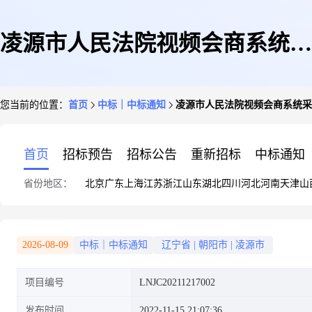
凌源市人民法院视频会商系统采
您当前的位置：
首页
中标｜中标通知
凌源市人民法院视频会商系统采
购中标公告
首页
招标预告
招标公告
重新招标
中标通知
省份地区：
北京
广东
上海
江苏
浙江
山东
湖北
四川
河北
河南
天津
山
2026-08-09
中标｜中标通知
辽宁省
|
朝阳市
|
凌源市
项目编号
LNJC20211217002
发布时间
2022-11-15 21:07:36