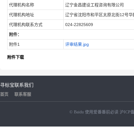
代理机构名称
辽宁金昌建设工程咨询有限公司
代理机构地址
辽宁省沈阳市和平区太原北街12号华
代理机构联系方式
024-22825609
附件：
附件1
评审结果.jpg
附件下载
寻标宝
联系我们
首页
联系客服
© Baidu
使用爱番番前必读
沪ICP备
NEW
HOT