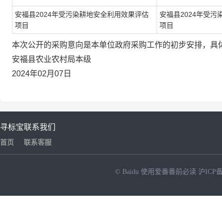
安福县2024年受污染耕地安全利用效果评估
安福县2024年受
项目
项目
本次公开的采购意向是本单位政府采购工作的初步安排，具
安福县农业农村局本级
2024年02月07日
寻标宝
联系我们
首页
联系客服
© Baidu
使用爱番番前必读
沪ICP备
NEW
HOT