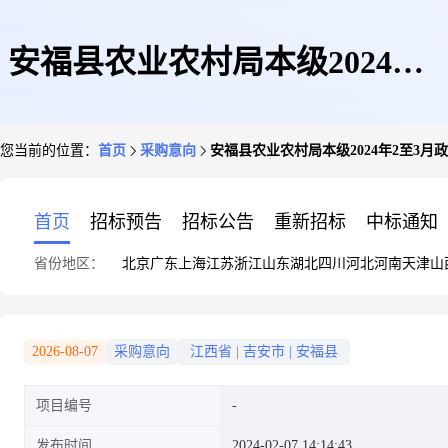
安福县农业农村局本级2024年2
您当前的位置：
首页
采购意向
安福县农业农村局本级2024年2至3月政府采
至3月政府采购意向20240207001
首页
招标预告
招标公告
重新招标
中标通知
省份地区：
北京
广东
上海
江苏
浙江
山东
湖北
四川
河北
河南
天津
山
2026-08-07
采购意向
江西省
|
吉安市
|
安福县
项目编号
发布时间
2024-02-07 14:14:43