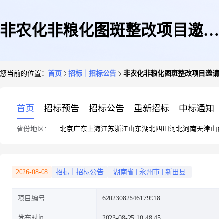
非农化非粮化图斑整改项目邀请
您当前的位置：
首页
招标｜招标公告
非农化非粮化图斑整改项目邀请
公告
首页
招标预告
招标公告
重新招标
中标通知
省份地区：
北京
广东
上海
江苏
浙江
山东
湖北
四川
河北
河南
天津
山
2026-08-08
招标｜招标公告
湖南省
|
永州市
|
新田县
项目编号
62023082546179918
发布时间
2023-08-25 10:48:45