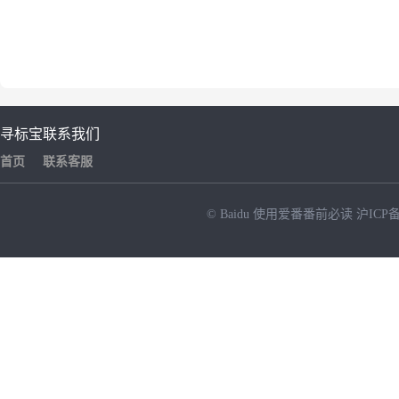
寻标宝
联系我们
首页
联系客服
© Baidu
使用爱番番前必读
沪ICP备
NEW
HOT