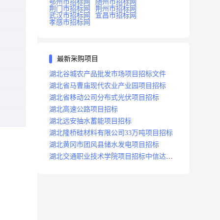
鄂州市招标网
随州市招标网
荆门市招标网
荆州市招标网
武汉市招标网
宜昌市招标网
孝感市招标网
最新采购项目
湖北谷城农产品批发市场项目招标文件
湖北省马曹庙现代农业产业园项目招标
湖北省移动公司分布式光伏项目招标
湖北高速公路项目招标
湖北远安抽水蓄能项目招标
湖北隆桥硅材料有限公司33万吨项目招标
湖北黄冈市团风县储水发电项目招标
湖北交通职业技术学院项目招标中信达咨
询