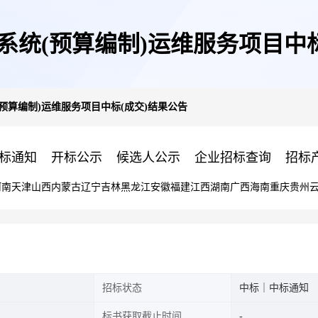
系统(预算编制)运维服务项目中标
预算编制)运维服务项目中标(成交)结果公告
标通知
开标公示
候选人公示
企业招标查询
招标
河南
天津
山西
内蒙古
辽宁
吉林
黑龙江
安徽
福建
江西
湖南
广西
海南
重庆
贵州
招标状态
中标｜中标通知
标书获取截止时间