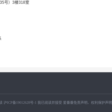
5号）3楼3
18室
系
读
沪ICP备19012628号-1
我已阅读并接受
爱番番免责声明
、
权利保护声明