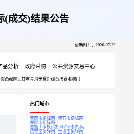
(成交)结果公告
更新时间：2026-07-29
产品分析
政府采购
公共资源交易中心
云南
西藏
陕西
甘肃
青海
宁夏
新疆
台湾
香港
澳门
热门城市
黄冈市招标网
黄石市招标网
襄阳市招标网
恩施土家族苗族自治州招标网
咸宁市招标网
十堰市招标网