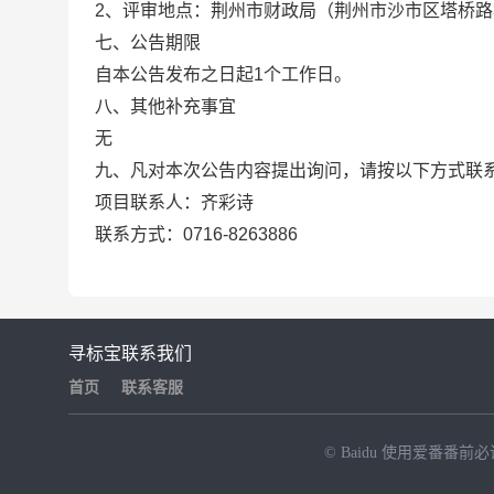
2、评审地点：荆州市财政局（荆州市沙市区塔桥路3
七
、公告期限
自本公告发布之日起
1个工作日。
八
、其他补充事宜
无
九
、凡对本次公告内容提出询问，请按以下方式联
项目联系人：齐彩诗
联系方式：
0716-8263886
寻标宝
联系我们
首页
联系客服
© Baidu
使用爱番番前必