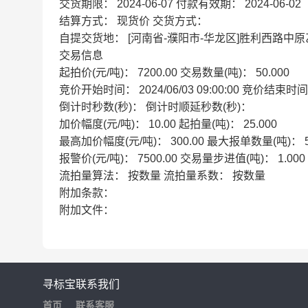
交货期限：
2024-06-07
付款有效期：
2024-06-02
结算方式：
现货价
交货方式：
自提交货地：
[河南省-濮阳市-华龙区]胜利西路中
交易信息
起拍价(元/吨)：
7200.00
交易数量(吨)：
50.000
竞价开始时间：
2024/06/03 09:00:00
竞价结束时
倒计时秒数(秒)：
倒计时顺延秒数(秒)：
加价幅度(元/吨)：
10.00
起拍量(吨)：
25.000
最高加价幅度(元/吨)：
300.00
最大报单数量(吨)：
报警价(元/吨)：
7500.00
交易量步进值(吨)：
1.000
流拍量算法：
按数量
流拍量系数：
按数量
附加条款：
附加文件：
寻标宝
联系我们
首页
联系客服