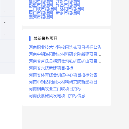
信阳市招标网
开封市招标网
鹤壁市招标网
许昌市招标网
三门峡市招标网
洛阳市招标网
周口市招标网
新乡市招标网
漯河市招标网
最新采购项目
河南职业技术学院校园洗衣项目招标公告
河南中钢洛阳耐火材料研究院新建项目招
标
河南省卢氏县横涧壮沟铁矿区矿山项目招
标公告
河南省六院新建项目招标
河南省体育综合训练中心项目招标公告
河南中钢洛阳耐火材料研究院新建项目招
标
河南桐粟牧业三门峡项目招标
河南获嘉微风发电项目招标信息