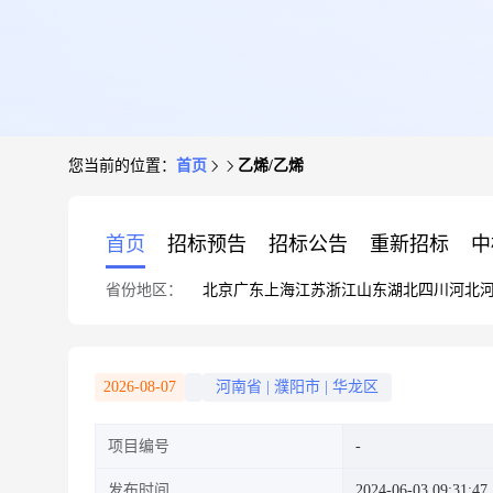
您当前的位置：
首页
乙烯/乙烯
首页
招标预告
招标公告
重新招标
中
省份地区：
北京
广东
上海
江苏
浙江
山东
湖北
四川
河北
2026-08-07
河南省
|
濮阳市
|
华龙区
项目编号
发布时间
2024-06-03 09:31:47