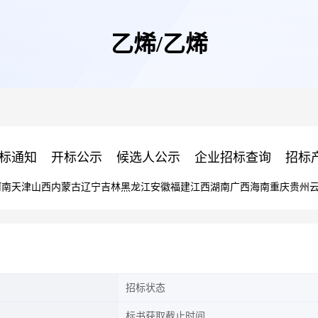
乙烯/乙烯
标通知
开标公示
候选人公示
企业招标查询
招标
河南
天津
山西
内蒙古
辽宁
吉林
黑龙江
安徽
福建
江西
湖南
广西
海南
重庆
贵州
招标状态
标书获取截止时间