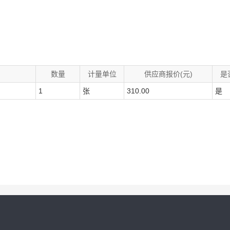
数量
计量单位
供应商报价(元)
是
1
张
310.00
是