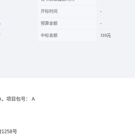
开标时间
局
预算金额
行
中标金额
310元
3_A，项目包号： A
1258号