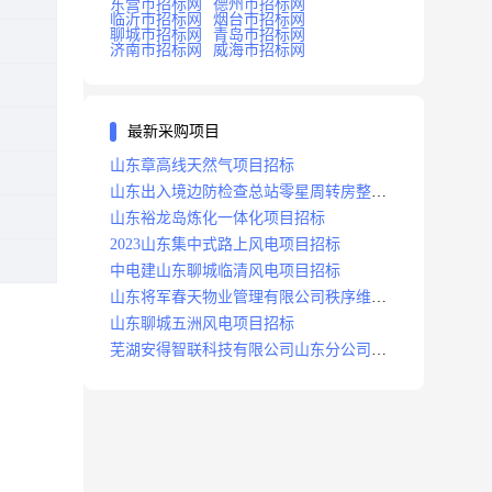
东营市招标网
德州市招标网
临沂市招标网
烟台市招标网
聊城市招标网
青岛市招标网
济南市招标网
威海市招标网
最新采购项目
山东章高线天然气项目招标
山东出入境边防检查总站零星周转房整修
项目招标中标
山东裕龙岛炼化一体化项目招标
2023山东集中式路上风电项目招标
中电建山东聊城临清风电项目招标
山东将军春天物业管理有限公司秩序维护
服务项目招标公告
山东聊城五洲风电项目招标
芜湖安得智联科技有限公司山东分公司济
南地区快递项目招标公告