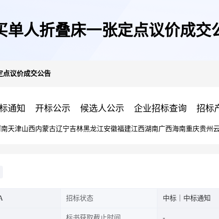
买单人折叠床一张定点议价成交
定点议价成交公告
标通知
开标公示
候选人公示
企业招标查询
招标
河南
天津
山西
内蒙古
辽宁
吉林
黑龙江
安徽
福建
江西
湖南
广西
海南
重庆
贵州
A
招标状态
中标｜中标通知
标书获取截止时间