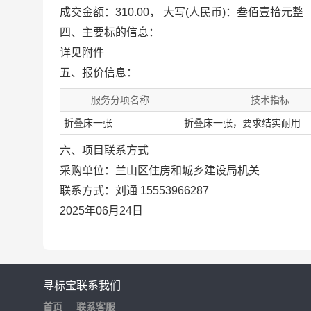
成交金额：310.00， 大写(人民币)：叁佰壹拾元整
四、主要标的信息：
详见附件
五、报价信息：
服务分项名称
技术指标
折叠床一张
折叠床一张，要求结实耐用
六、项目联系方式
采购单位：兰山区住房和城乡建设局机关
联系方式：刘通 15553966287
2025年06月24日
寻标宝
联系我们
首页
联系客服