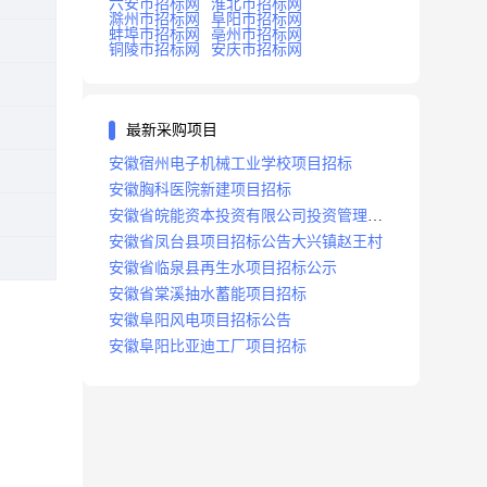
六安市招标网
淮北市招标网
滁州市招标网
阜阳市招标网
蚌埠市招标网
亳州市招标网
铜陵市招标网
安庆市招标网
最新采购项目
安徽宿州电子机械工业学校项目招标
安徽胸科医院新建项目招标
安徽省皖能资本投资有限公司投资管理系
统建设项目招标
安徽省凤台县项目招标公告大兴镇赵王村
安徽省临泉县再生水项目招标公示
安徽省棠溪抽水蓄能项目招标
安徽阜阳风电项目招标公告
安徽阜阳比亚迪工厂项目招标