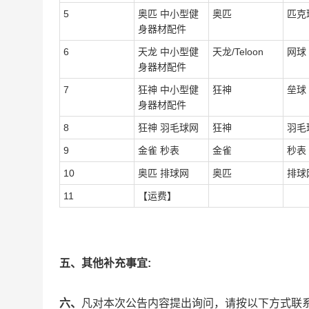
5
奥匹 中小型健
奥匹
匹克
身器材配件
6
天龙 中小型健
天龙/Teloon
网球
身器材配件
7
狂神 中小型健
狂神
垒球
身器材配件
8
狂神 羽毛球网
狂神
羽毛
9
金雀 秒表
金雀
秒表
10
奥匹 排球网
奥匹
排球
11
【运费】
五、其他补充事宜:
六、
凡对本次公告内容提出询问，请按以下方式联