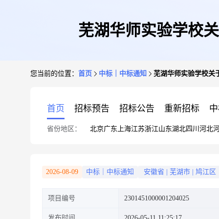
芜湖华师实验学校关
您当前的位置：
首页
中标｜中标通知
芜湖华师实验学校关
首页
招标预告
招标公告
重新招标
中
省份地区：
北京
广东
上海
江苏
浙江
山东
湖北
四川
河北
2026-08-09
中标｜中标通知
安徽省
|
芜湖市
|
鸠江区
项目编号
2301451000001204025
发布时间
2026-05-11 11:25:17