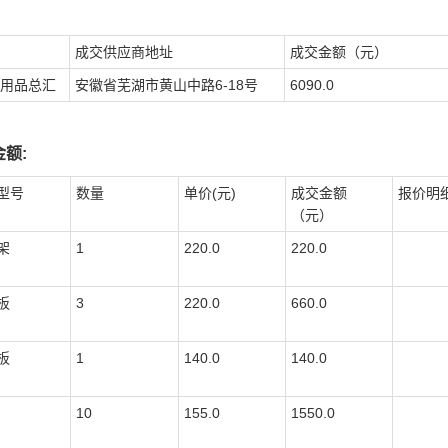
成交供应商地址
成交金额（元）
用品总汇
安徽省芜湖市黄山中路6-18号
6090.0
额:
型号
数量
单价(元)
成交金额
报价明
（元）
架
1
220.0
220.0
板
3
220.0
660.0
板
1
140.0
140.0
10
155.0
1550.0