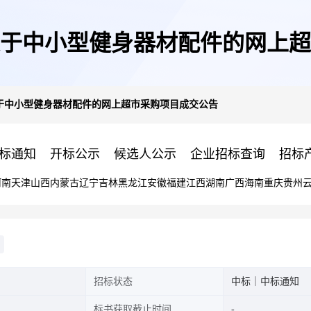
于中小型健身器材配件的网上超
于中小型健身器材配件的网上超市采购项目成交公告
标通知
开标公示
候选人公示
企业招标查询
招标
河南
天津
山西
内蒙古
辽宁
吉林
黑龙江
安徽
福建
江西
湖南
广西
海南
重庆
贵州
招标状态
中标｜中标通知
标书获取截止时间