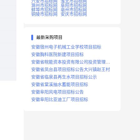
六安市招标网
淮北市招标网
滁州市招标网
阜阳市招标网
蚌埠市招标网
亳州市招标网
铜陵市招标网
安庆市招标网
最新采购项目
安徽宿州电子机械工业学校项目招标
安徽胸科医院新建项目招标
安徽省皖能资本投资有限公司投资管理系
统建设项目招标
安徽省凤台县项目招标公告大兴镇赵王村
安徽省临泉县再生水项目招标公示
安徽省棠溪抽水蓄能项目招标
安徽阜阳风电项目招标公告
安徽阜阳比亚迪工厂项目招标