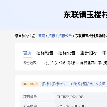
东联镇玉楼
您当前的位置：
首页
招标｜招标公告
东联镇玉楼村多功能
首页
招标预告
招标公告
重新招标
中
省份地区：
北京
广东
上海
江苏
浙江
山东
湖北
四川
河北
2026-08-07
招标｜招标公告
安徽省
|
铜陵市
|
义安区
项目编号
TLTRZB[2024]063
发布时间
2024-09-13 00:00:00