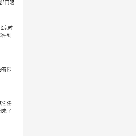
部门限
（北京时
邮件到
询有限
其它任
因未了