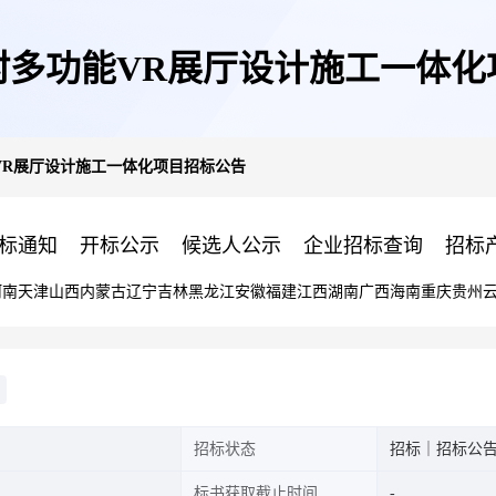
村多功能VR展厅设计施工一体化
VR展厅设计施工一体化项目招标公告
标通知
开标公示
候选人公示
企业招标查询
招标
河南
天津
山西
内蒙古
辽宁
吉林
黑龙江
安徽
福建
江西
湖南
广西
海南
重庆
贵州
招标状态
招标｜招标公
标书获取截止时间