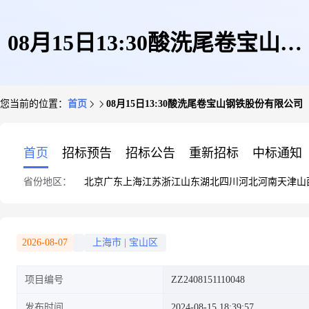
08月15日13:30酸洗尾卷宝山钢
您当前的位置：
首页
08月15日13:30酸洗尾卷宝山钢铁股份有限公司
铁股份有限公司
首页
招标预告
招标公告
重新招标
中标通知
省份地区：
北京
广东
上海
江苏
浙江
山东
湖北
四川
河北
河南
天津
山
2026-08-07
上海市
|
宝山区
项目编号
ZZ2408151110048
发布时间
2024-08-15 18:39:57