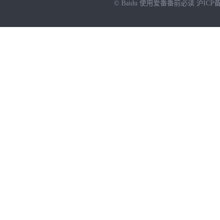
© Baidu
使用爱番番前必读
沪ICP备
NEW
HOT
暂时没有搜索结果…