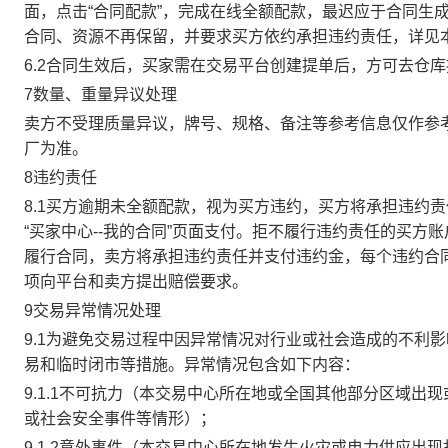
面，点击“合同配款”，完成在线全额配款，最迟应于合同生成当
合同、资源不再保留，并要求买方依约承担违约责任，详见
6.2合同生效后，买家需在交易平台创建提单后，方可去仓
7数量、重量异议处理
卖方不受理质量异议，牌号、规格、备注等参考信息仅作参
厂为准。
8违约责任
8.1买方逾期未全额配款，视为买方违约，买方将承担违约
“买家中心--我的合同”页面支付。拒不履行违约责任的买
履行合同，卖方将承担违约责任并支付违约金，每个违约合同
项向平台和卖方提出赔偿要求。
9交易异常情况处理
9.1为避免交易过程中因异常情况对行业或社会造成的不利
易和临时闭市等措施。异常情况包含如下内容：
9.1.1不可抗力（本交易中心所在地或全国其他部分区域
或社会安全事件等情形）；
9.1.2意外事件（本交易中心所在地发生火灾或电力供应出