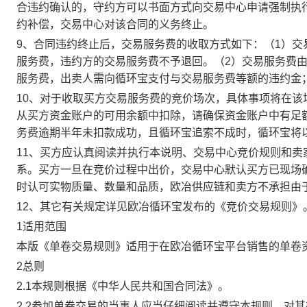
合违约确认的，守约方可以书面方式向交易中心申请强制执
约补偿，交易中心对该合同的义务终止。
9、合同违约终止后，交易服务费的收取方式如下：（1）
服务费，违约方的交易服务费不予退回。（2）交易服务费
服务费，出卖人需向循环宝支付与交易服务费等额的违约金
10、对于收取买方交易服务费的竞价场次，具体事项将在
从买方资金账户的可用余额中扣除，请确保资金账户中有足
务费逾期半年未扣款成功，且循环宝追索不成时，循环宝将
11、买方应认真阅读并执行本说明、交易中心竞价规则和
系。买方一旦在竞价过程中出价，交易中心默认买方已现场
时认可实物质量、数量和品质，欧冶供应链和卖方不承担由
12、其它有关规定详见欧冶循环宝发布的《竞价交易规则》
1适用范围
本版《单卷交易规则》适用于在欧冶循环宝平台销售的单卷
2总则
2.1本规则根据《中华人民共和国合同法》。
2.2参加单卷交易的当事人应当仔细阅读并遵守本规则，对