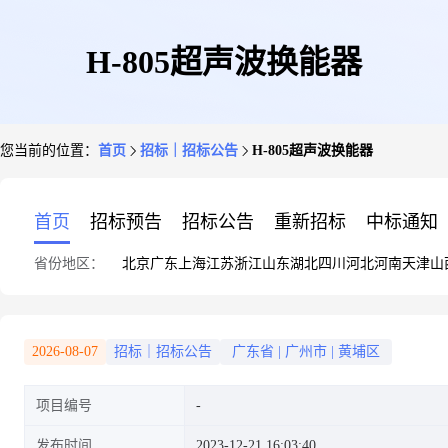
H-805超声波换能器
您当前的位置：
首页
招标｜招标公告
H-805超声波换能器
首页
招标预告
招标公告
重新招标
中标通知
省份地区：
北京
广东
上海
江苏
浙江
山东
湖北
四川
河北
河南
天津
山
2026-08-07
招标｜招标公告
广东省
|
广州市
|
黄埔区
项目编号
发布时间
2023-12-21 16:03:40