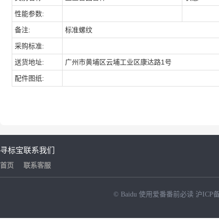
性能参数:
备注:
标准螺纹
采购标准:
送货地址:
广州市黄埔区云埔工业区康达路1号
配件图纸:
寻标宝
联系我们
首页
联系客服
© Baidu
使用爱番番前必读
沪ICP备