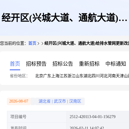
经开区(兴城大道、通航大道)给
您当前的位置：
首页
经开区(兴城大道、通航大道)给排水管网更新改
排水管网更新改造工程
首页
招标预告
招标公告
重新招标
中标通知
省份地区：
北京
广东
上海
江苏
浙江
山东
湖北
四川
河北
河南
天津
山
2026-08-07
湖北省
|
武汉市
|
汉南区
项目编号
2512-420113-04-01-156279
发布时间
2026-02-11 14:07:42