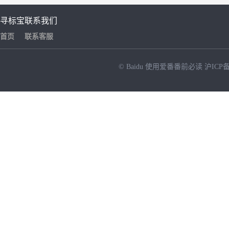
寻标宝
联系我们
首页
联系客服
© Baidu
使用爱番番前必读
沪ICP备
NEW
HOT
暂时没有搜索结果…