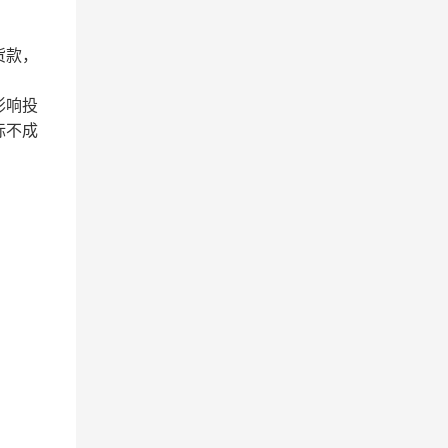
货款，
影响投
标不成