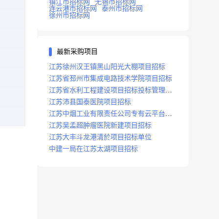
镇江市招标网
无锡市招标网
连云港市招标网
泰州市招标网
徐州市招标网
最新采购项目
江苏徐州汉王镇黑山阳光大棚项目招标
江苏省邳州市集成电路技术学院项目招标
江苏省水利工程建设项目招标投标管理办
法
江苏沛县国泰医院项目招标
江苏中烟工业有限责任公司专有云平台扩
容项目招标
江苏吴孟超肿瘤医院新建项目招标
江苏大丰斗龙港清於项目招标单位
中建一局在江苏太湖项目招标