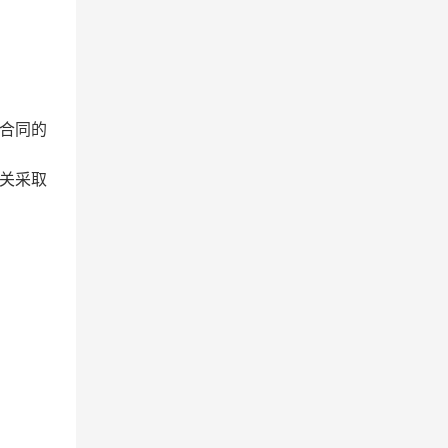
合同的
关采取