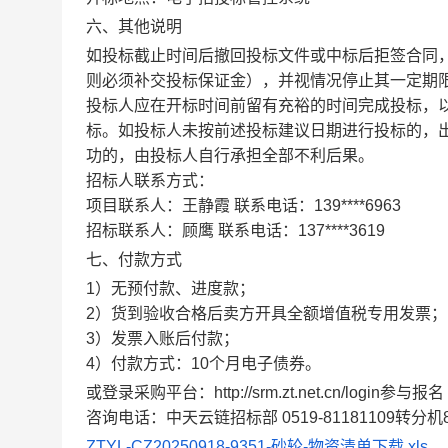
六、其他说明
如投标截止时间后撤回投标文件或中标后拒签合同
则必须补交投标保证金），并视情况停止其一定期
投标人应在开标时间前留有充裕的时间完成投标，
标。如投标人未按前述投标建议日期进行投标的，
功的，由投标人自行承担全部不利后果。
招标人联系方式：
项目联系人：王静霞 联系电话：139****6963
招标联系人：顾鹰 联系电话：137****3619
七、付款方式
1）无预付款、进度款；
2）货到验收合格后卖方开具全额增值税专用发票；
3）发票入账后付款；
4）付款方式：10个月电子债券。
或登录采购平台：http://srm.zt.net.cn/login参与报名
咨询电话：中天云链招标部 0519-81181109转分机8
ZTYL-CZ20250918-9351-砂轮-物资清单下载.xls