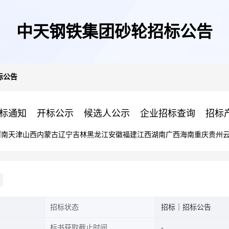
中天钢铁集团砂轮招标公告
标公告
标通知
开标公示
候选人公示
企业招标查询
招标
河南
天津
山西
内蒙古
辽宁
吉林
黑龙江
安徽
福建
江西
湖南
广西
海南
重庆
贵州
招标状态
招标｜招标公告
标书获取截止时间