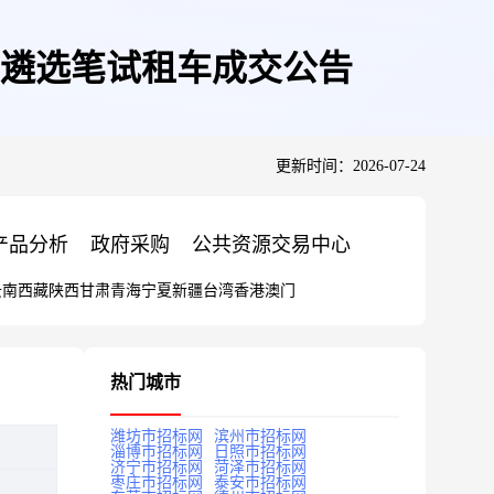
、遴选笔试租车成交公告
更新时间：2026-07-24
产品分析
政府采购
公共资源交易中心
云南
西藏
陕西
甘肃
青海
宁夏
新疆
台湾
香港
澳门
热门城市
潍坊市招标网
滨州市招标网
淄博市招标网
日照市招标网
济宁市招标网
菏泽市招标网
枣庄市招标网
泰安市招标网