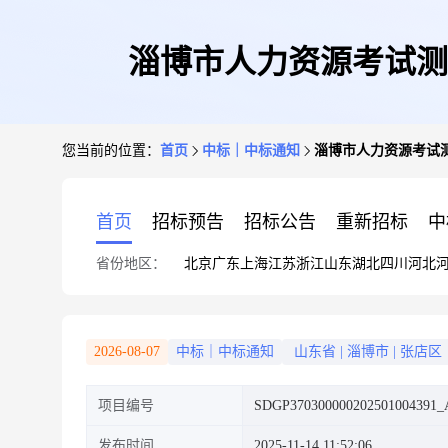
淄博市人力资源考试测
您当前的位置：
首页
中标｜中标通知
淄博市人力资源考试测
首页
招标预告
招标公告
重新招标
中
省份地区：
北京
广东
上海
江苏
浙江
山东
湖北
四川
河北
2026-08-07
中标｜中标通知
山东省
|
淄博市
|
张店区
项目编号
SDGP370300000202501004391_
发布时间
2025-11-14 11:52:06