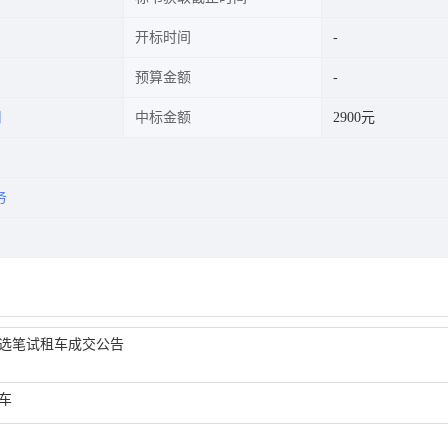
开标时间
预算金额
司
中标金额
2900元
务
遴选笔试租车成交公告
车