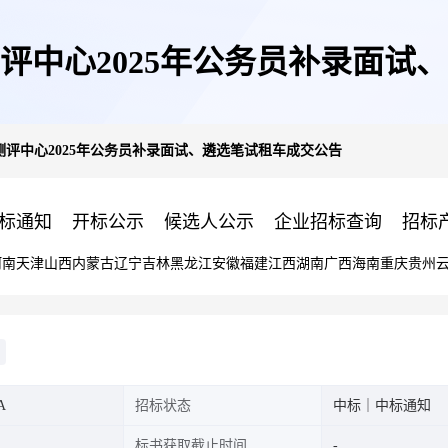
评中心2025年公务员补录面试
评中心2025年公务员补录面试、遴选笔试租车成交公告
标通知
开标公示
候选人公示
企业招标查询
招标
河南
天津
山西
内蒙古
辽宁
吉林
黑龙江
安徽
福建
江西
湖南
广西
海南
重庆
贵州
A
招标状态
中标｜中标通知
标书获取截止时间