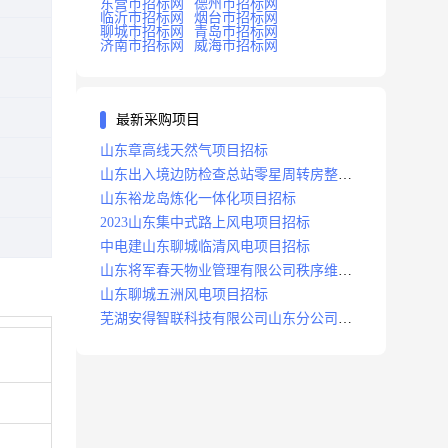
东营市招标网
德州市招标网
临沂市招标网
烟台市招标网
聊城市招标网
青岛市招标网
济南市招标网
威海市招标网
最新采购项目
山东章高线天然气项目招标
山东出入境边防检查总站零星周转房整修
项目招标中标
山东裕龙岛炼化一体化项目招标
2023山东集中式路上风电项目招标
中电建山东聊城临清风电项目招标
山东将军春天物业管理有限公司秩序维护
服务项目招标公告
山东聊城五洲风电项目招标
芜湖安得智联科技有限公司山东分公司济
南地区快递项目招标公告