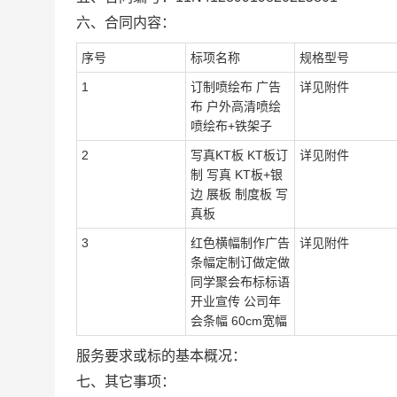
六、合同内容：
序号
标项名称
规格型号
1
订制喷绘布 广告
详见附件
布 户外高清喷绘
喷绘布+铁架子
2
写真KT板 KT板订
详见附件
制 写真 KT板+银
边 展板 制度板 写
真板
3
红色横幅制作广告
详见附件
条幅定制订做定做
同学聚会布标标语
开业宣传 公司年
会条幅 60cm宽幅
服务要求或标的基本概况：
七、其它事项：