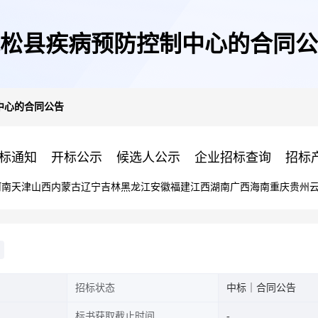
松县疾病预防控制中心的合同公
中心的合同公告
标通知
开标公示
候选人公示
企业招标查询
招标
河南
天津
山西
内蒙古
辽宁
吉林
黑龙江
安徽
福建
江西
湖南
广西
海南
重庆
贵州
招标状态
中标｜合同公告
标书获取截止时间