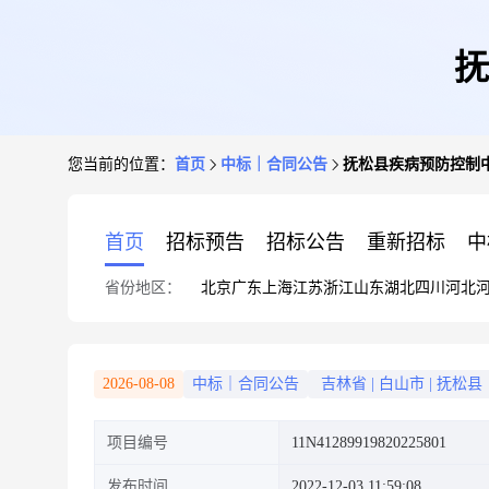
抚
您当前的位置：
首页
中标｜合同公告
抚松县疾病预防控制
首页
招标预告
招标公告
重新招标
中
省份地区：
北京
广东
上海
江苏
浙江
山东
湖北
四川
河北
2026-08-08
中标｜合同公告
吉林省
|
白山市
|
抚松县
项目编号
11N41289919820225801
发布时间
2022-12-03 11:59:08