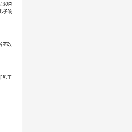
程
采购
电子响
浴室改
详见工