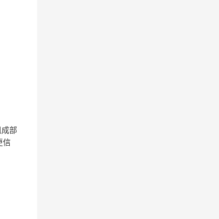
组成部
更信