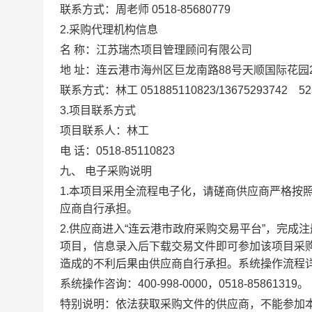
联系方式：
周老师
0518
-
85680779
2.
采购代理机构信息
名
称：
江苏瑞杰项目管理顾问有限公司
地
址：
连云港市海州区巨龙南路
88
号天顺国际花园
联系方式：
林
工
0518
85110823/13675293742
52
3.
项目联系方式
项目联系人：
林
工
电
话：
0518
-
85110823
九、
电子采购说明
1.
本项目采用
全流程
电子化，请
磋商
供应商严格按
应商自行承担。
2.
供应商进入
“
连云港市政府采购交易平台
”
，完成注
项目，信息录入后下载交易文件即可参加该项目采
造成的不利后果由供应商自行承担。
系统操作
流程
系统操作咨询：
400
-
998
-
0000
，
0518
-
85861319
。
特别说明
：
依法获取采购文件的供应商，不能
参加