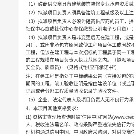
（
1
）磋商供应商具
备
建筑
装饰装修专业承包资质贰
（
2
）拟派项目负责人须具备
建筑工程贰级及以上注
（
3
）拟派项目负责人必须为磋商供应商的员工，提
社保中心章或社保中心参保缴费证明电子专用章）
（
4
）拟派项目负责人是非变更后无在建工程，或是
月），或因非承包方原因致使工程项目停工或因故
工程，但该在建工程与本次招标的工程属于同一工
的工程规模在项目负责人执业范围之内。（拟派项
安全员、质量员）（
见格式
“
供应商承诺书
”
）
注：在建工程是指处于中标结果公告（直接发包的
期间的工程。竣工验收证明是指由建设单位（或监
记录或者分部工程质量验收记录等验收文件。
（
5
）企业、法定代表人及项目负责人无不良行为承
4
、本项目其他资格要求：
(
1)
资格审查现场查询时
被
“
信用中国
”
网站
(
www.credi
人、税
收违法黑名单
、政府采购严重违法失信行为
理机构通过信用中国、中国政府采购网，对供应商