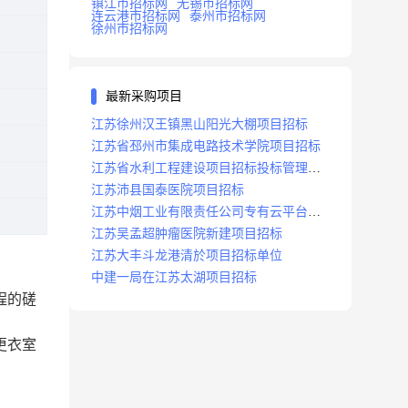
镇江市招标网
无锡市招标网
连云港市招标网
泰州市招标网
徐州市招标网
最新采购项目
江苏徐州汉王镇黑山阳光大棚项目招标
江苏省邳州市集成电路技术学院项目招标
江苏省水利工程建设项目招标投标管理办
法
江苏沛县国泰医院项目招标
江苏中烟工业有限责任公司专有云平台扩
容项目招标
江苏吴孟超肿瘤医院新建项目招标
江苏大丰斗龙港清於项目招标单位
中建一局在江苏太湖项目招标
程的磋
更衣室