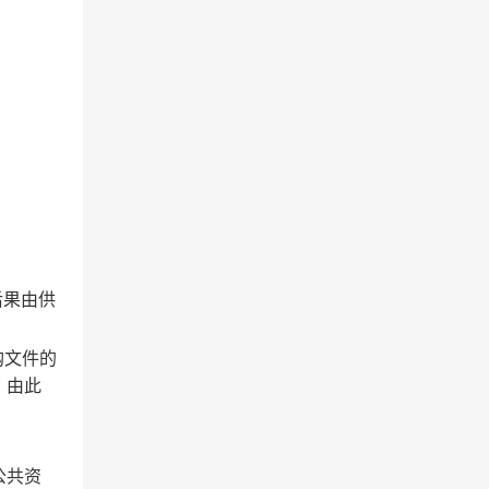
后果由供
购文件的
，由此
公共资