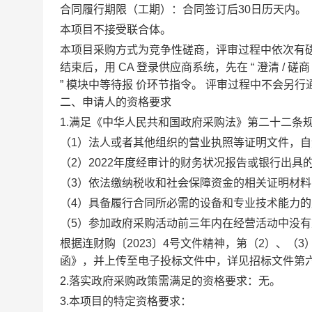
合同履行期限
（工期）
：合同签订后
30
日历天内。
本项目不接受联合体。
本项目采购方式为竞争性磋商，评审过程中依次有
结束后，用
CA
登录供应商系统，先在
“
澄清
/
磋商
”
模块中等待报
价环节指令。
评审过程中不会另行
二、申请人的资格要求
1.
满足《中华人民共和国政府采购法》第二十二条
（
1
）法人或者其他组织的营业执照等证明文件，自
（
2
）
2022
年度经审计的财务状况报告或银行出具
（
3
）依法缴纳税收和社会保障资金的相关证明材料
（
4
）具备履行合同所必需的设备和专业技术能力的
（
5
）参加政府采购活动前三年内在经营活动中没有
根据连财购〔
2023
〕
4
号文件精神，第（
2
）、（
3
函》，
并上传至电子
投标
文件中
，
详见招标文件
第
2.
落实政府采购政策需满足的资格要求：无。
3.
本项目的特定资格要求：