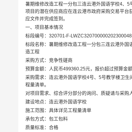
暑期维修改造工程一分包三连云港外国语学校
4
、
5
项目的潜在供应商应在
连云港市政府采购交易平台
应文件
并完成签到
。
一、项目基本情况
标段编号：
320701
-
F
-
LWZC320700000202300048
标段名称：
暑期维修改造工程一分包三连云港外国
造工程
采购方式：竞争性磋商
预算金额：
人民币
499360.25
元
，
报价超过预算金
采购需求：
连云港外国语学校
4
号、
5
号教学楼卫生
程量清单。
对项目需求
、综合评分
部分的询问、质疑请与采购
建设地点：
连云港外国语学校
施工范围：具体详见工程量清单
承包方式：包工包料
质量标准：合格