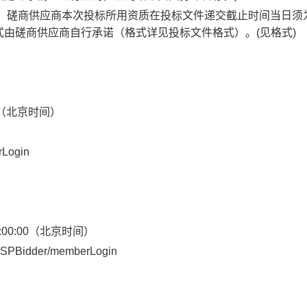
。磋商供应商本次投标所用资质在投标文件递交截止时间当日须
式由磋商供应商自行承诺（格式详见投标文件格式）
。
(
见格式
)
（北京时间）
rLogin
:
0
0:00
（北京时间）
6/PSPBidder/memberLogin