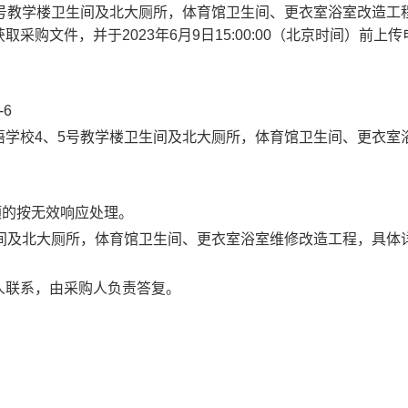
号教学楼卫生间及北大厕所，体育馆卫生间、更衣室浴室改造工
获取采购文件，并
于
202
3
年
6
月
9
日
1
5
:00:00
（北
京时间）
前
上传
-
6
语学校
4
、
5
号教学楼卫生间及北大厕所，体育馆卫生间、更衣室
额的按无效响应处理。
间及北大厕所，体育馆卫生间、更衣室浴室维修改造工程
，具体
人联系，由采购人负责答复。