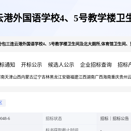
港外国语学校4、5号教学楼卫
分包三连云港外国语学校4、5号教学楼卫生间及北大厕所,体育馆卫生间
更衣室浴室改造工程的磋商公告
标通知
开标公示
候选人公示
企业招标查询
招标
河南
天津
山西
内蒙古
辽宁
吉林
黑龙江
安徽
福建
江西
湖南
广西
海南
重庆
贵州
区
048-6
招标状态
招标｜招标公告
标书获取截止时间