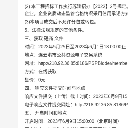
(
2)
本工程招标工作执行苏建招办【
2022
】
2
号规定
企业。企业资质动态监管合格情况采用信用承诺方
(
3)
本项目成交后不允许分包或转包。
5
、法律法规规定的其他条件。
三、获取
磋商
文件
时间：
202
3
年
5
月
25
日至
202
3
年
6
月
1
日
18:00:00
止
地点：连云港市公共资源电子交易系统
网址：
http://218.92.36.85:8186/PSPBidder/membe
方
式：在线获取
售价：
0
元
四、
响应文件提交时间与地点
响应文件提交（上传）截止时间
：
202
3
年
6
月
9
日
1
5
电子响应文件提交网址：
http://218.92.36.85:818
五、
开启时间和地点
开启时间：
202
3
年
6
月
9
日
1
5
:
0
0:00
（北京时间）