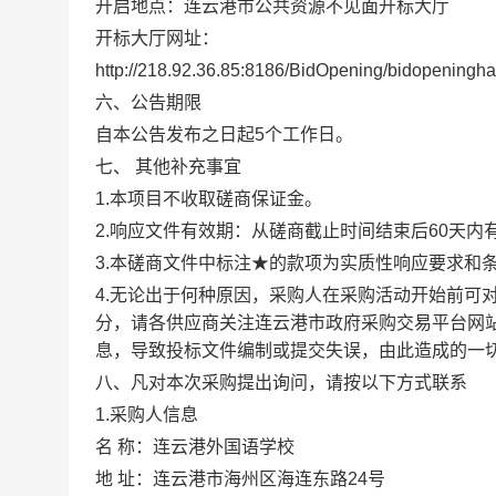
开启地点：连云港市公共资源不见面开标大厅
开标大厅网址：
http://218.92.36.85:8186/BidOpening/bidopeninghall
六、公告期限
自本公告发布之日起
5
个工作日。
七、
其他补充事宜
1.
本项目不收取磋商保证金。
2
.
响应文件有效期：从磋商截止时间结束后
60
天内
3
.
本磋商文件中标注
★
的款项为实质性响应要求和
4
.
无论出于何种原因，采购人在采购活动开始前可
分，请各供应商关注连云港市政府采购交易平台网
息，导致投标文件编制或提交失误，由此造成的一
八、凡对本次采购提出询问，请按以下方式联系
1.
采购人信息
名
称：
连云港外国语学校
地
址：
连云港市海州区海连东路
24
号