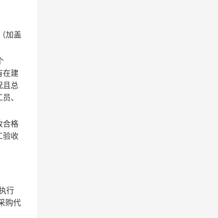
（加盖
个
有在建
况且总
工员、
收合格
工验收
执行
采购代