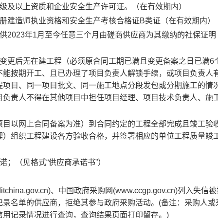
级及以上资质
和企业安全
生产许可证。（在有效期内）
册建造师执业资格和安全生产考核合格证
B
类证
（在有效期内）
供
2023
年
1
月至今任意
三
个月
由磋商供应商为其缴纳的社保证明
；
变更后无在建工程（必须原合同工期已满且变更备案之日已满
6
不能按期开工、且已办理了项目负责人解锁手续，或项目负责人
程项目、同一项目批文、同一施工地点分段发包或分期施工的情
目负责人不得在其他项目中担任项目经理、项目技术负责人、施
项目以网上合同备案为准）到合同约定的工程全部完成且竣工验
理）组织工程建设各方验收合格，并签署相应的单位工程质量竣
诺；（
见格式
“
供应商承诺书
”
）
tchina.gov.cn)
、中国政府采购网
(
www.ccgp.gov.cn)
列入失信被
记录名单的供应商，拒绝其参与政府采购活动。
(
备注：采购人或
信用记录情况进行查询，查询结果页面打印留存。
)