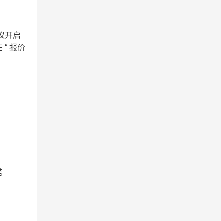
议开启
在
“
报价
诺