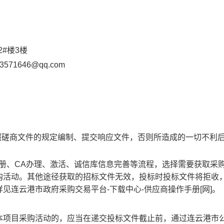
2#
楼
3
楼
3571646
@qq.com
照磋商文件的规定编制、提交响应文件，否则所造成的一切不利
册、
CA
办理、激活、诚信库信息完善等流程，选择需要获取采
购活动。其他途径获取的招标文件无效，投标时投标文件将拒收
详见连云港市政府采购交易平台
-
下载中心
-
供应商操作手册
[
网
]
。
本项目采购活动的，应当在递交
投标
文件截止前，通过连云港市