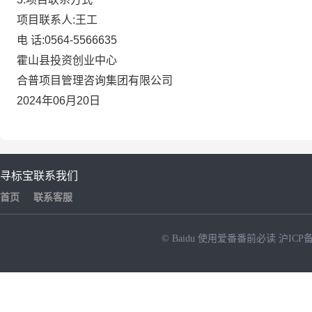
项目联系人:王工
电
话:0564-5566635
霍山县投资创业中心
合普项目管理咨询集团有限公司
2024年06月20日
寻标宝
联系我们
首页
联系客服
© Baidu
使用爱番番前必读
沪ICP备
NEW
HOT