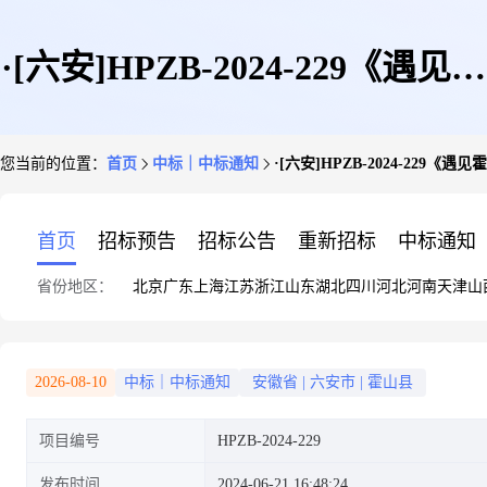
·[六安]HPZB-2024-229《遇见霍
您当前的位置：
首页
中标｜中标通知
·[六安]HPZB-2024-22
山预见未来》招商引资宣传片项
首页
招标预告
招标公告
重新招标
中标通知
省份地区：
北京
广东
上海
江苏
浙江
山东
湖北
四川
河北
河南
天津
山
目成交公告
2026-08-10
中标｜中标通知
安徽省
|
六安市
|
霍山县
项目编号
HPZB-2024-229
发布时间
2024-06-21 16:48:24