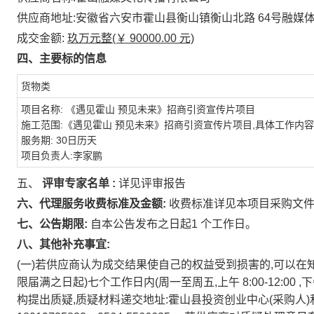
供应商地址:安徽省六安市霍山县衡山镇衡山北路
64号融媒
成交金额:
玖万元整(￥
90000.00
元)
四、主要标的信息
货物类
项目名称:
《遇见霍山
预见未来》招商引资宣传片项目
施工范围:《遇见霍山
预见未来》招商引资宣传片项目,具体工作内
服务期:
30日历天
项目负责人:李家鹏
五、
评审专家名单
:
详见评审报告
六、代理服务收费标准及金额:
收费标准详见本项目采购文
七、公告期限:
自本公告发布之日起1 个工作日。
八、其他补充事宜:
(一)若供应商认为成交结果使自己的权益受到损害的,可以
限届满之日起)七个工作日内(周一至周五,上午
8:00-12:00
,
构提出质疑,质疑材料递交地址:霍山县投资创业中心(采购人)