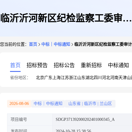
临沂沂河新区纪检监察工委审计
您当前的位置：
首页
中标｜中标通知
临沂沂河新区纪检监察工委审计
服务成交公告
首页
招标预告
招标公告
重新招标
中标通知
省份地区：
北京
广东
上海
江苏
浙江
山东
湖北
四川
河北
河南
天津
山
2026-08-06
中标｜中标通知
山东省
|
临沂市
|
兰山区
项目编号
SDGP371392000202401000345_A
发布时间
2024-10-28 15:38:56