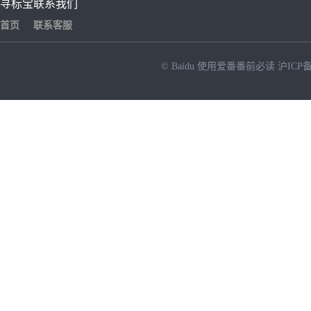
寻标宝
联系我们
首页
联系客服
© Baidu
使用爱番番前必读
沪ICP备
NEW
HOT
暂时没有搜索结果…