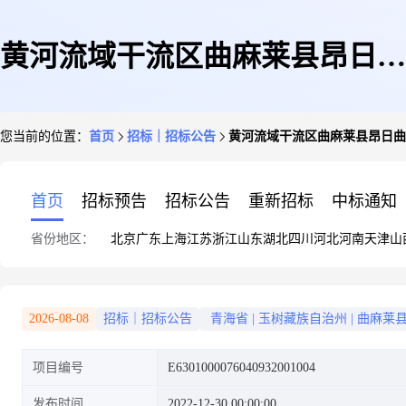
黄河流域干流区曲麻莱县昂日曲
您当前的位置：
首页
招标｜招标公告
黄河流域干流区曲麻莱县昂日曲
水环境综合治理(一期)建设项目
首页
招标预告
招标公告
重新招标
中标通知
省份地区：
北京
广东
上海
江苏
浙江
山东
湖北
四川
河北
河南
天津
山
标段四
2026-08-08
招标｜招标公告
青海省
|
玉树藏族自治州
|
曲麻莱
项目编号
E6301000076040932001004
发布时间
2022-12-30 00:00:00