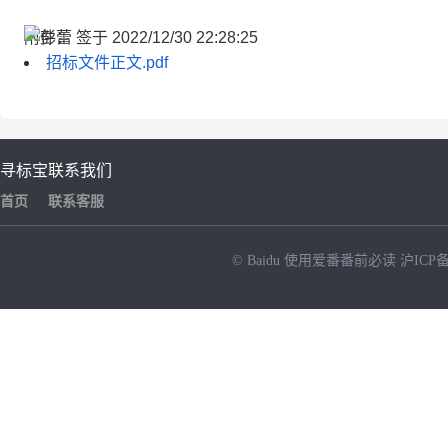
附件：
招标文件正文.pdf
寻标宝
联系我们
首页
联系客服
© Baidu
使用爱番番前必读
沪ICP备
NEW
HOT