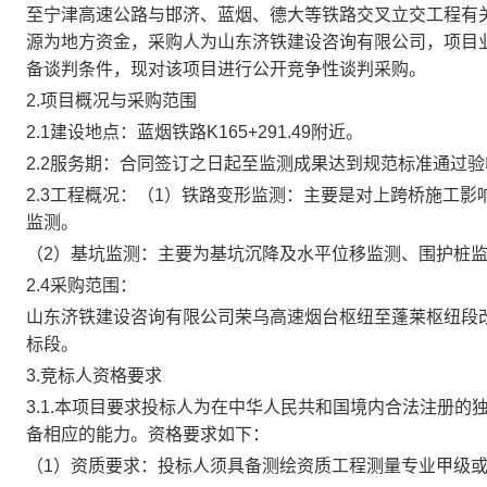
至宁津高速公路与邯济、蓝烟、德大等铁路交叉立交工程有
源为
地方资金
，采购人为
山东济铁建设咨询有限公司
，项目
备谈判条件，现对该项目进行公开竞争性谈判采购。
2.项目概况与采购范围
2.1建设地点：
蓝烟铁路
K165+291.49附近
。
2.2
服务期
：
合同签订之日起至监测成果达到规范标准通过验
2.3工程概况：
（
1）铁路变形监测：主要是对上跨桥施工影
监测。
（
2）基坑监测：主要为基坑沉降及水平位移监测、围护桩
2.4采购
范围
：
山东济铁建设咨询有限公司荣乌高速烟台枢纽至蓬莱枢纽段
标段
。
3.
竞标
人资格要求
3.1
.
本项目要求投标人为在中华人民共和国境内合法注册的
备相应的能力。资格要求如下：
（
1
）资质要求：投标人须具备测绘资质工程测量专业甲级