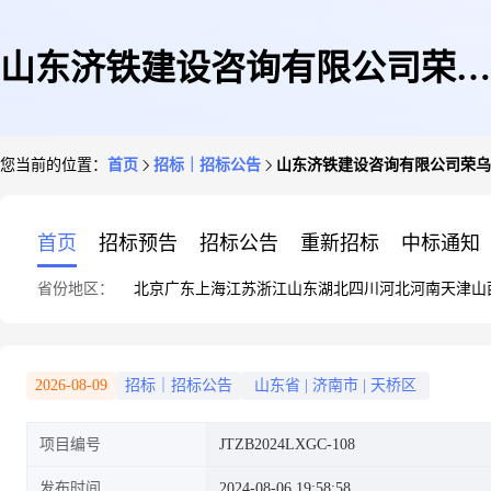
山东济铁建设咨询有限公司荣乌
您当前的位置：
首页
招标｜招标公告
山东济铁建设咨询有限公司荣乌高速
高速烟台枢纽至蓬莱枢纽段改扩
首页
招标预告
招标公告
重新招标
中标通知
省份地区：
北京
广东
上海
江苏
浙江
山东
湖北
四川
河北
河南
天津
山
建工程上跨蓝烟铁路立交桥工程
2026-08-09
招标｜招标公告
山东省
|
济南市
|
天桥区
项目编号
JTZB2024LXGC-108
(变形监测)采购公告(项目编
发布时间
2024-08-06 19:58:58