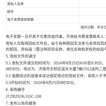
竞标
人名称
税号
电子发票接收邮箱
填写日期：年月
电子发票一旦开具不可更改或作废。开具标书费发票联系人
竞标
人在取得招标文件后，由于各种原因无法参与本项目而
的原因，弃标函（需注明项目名称、单位名称和弃权的标段
5
.
竞标
文件的递交
5.1
竞标
文件递交的时间为：
2024
年
8
月
15
日
9
:
0
0
至
9
:
3
0
分
，
9
时
30
分
，地点为：济南市天桥区成丰大厦
7
楼
(
701
)
谈判
二
5.2 逾期送达的或者未送达指定地点的
竞标
文件，采购人不
5.
3
开标时间为：
2024年
8
月
1
5
日
9
时
3
0分。
6
. 采购编号
JTZB2024LXGC-
1
08
7
. 发布公告的媒体