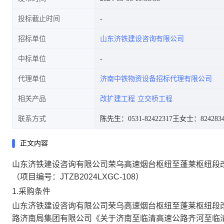
投标截止时间
招标单位
山东济铁建设咨询有限公司
号:JTZB2024LXGC-108)
中标单位
代理单位
济南中铁物资设备招标代理有限公司
相关产品
改扩建工程
立交桥工程
联系方式
陈先生：0531-82422317
王女士：8242834
正文内容
山东济铁建设咨询有限公司荣乌高速烟台枢纽至蓬莱枢纽段
（项目编号：JTZB2024LXGC-108）
1.
采购条件
山东济铁建设咨询有限公司
荣乌高速烟台枢纽至蓬莱枢纽段
路济南局集团有限公司
《
关于济南至临清高速公路齐河至临