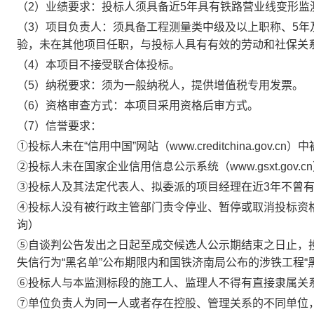
（
2
）业绩要求：投标人须具备近
5
年具有铁路营业线变形监
（
3
）项目负责人：须具备工程测量类中级及以上职称、
5
年
验，未在其他项目任职，与投标人具有有效的劳动和社保关
（
4
）本项目不接受联合体投标。
（
5
）纳税要求：须为一般纳税人，提供增值税专用发票。
（
6
）资格审查方式：本项目采用资格后审方式。
（
7
）信誉要求：
①投标人未在“信用中国”网站（
www.creditchina.gov.cn
）中
②投标人未在国家企业信用信息公示系统（
www.gsxt.gov.cn
③投标人及其法定代表人、拟委派的项目经理在近
3
年不曾
④投标人没有被行政主管部门责令停业、暂停或取消投标资格
询）
⑤自谈判公告发出之日起至成交候选人公示期结束之日止，
失信行为“黑名单”公布期限内和国铁济南局公布的涉铁工程“
⑥投标人与本监测标段的施工人、监理人不得有直接隶属关
⑦单位负责人为同一人或者存在控股、管理关系的不同单位