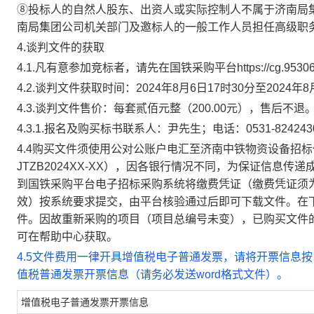
⑧投标人的自然人股东、出资人或实际控制人不属于济南局
南局集团公司机关部门及邀标人的一般工作人员担任高级职
4.谈判文件的获取
4.1.
凡有意参加
竞标
者，请先在国铁采购平台
https://cg.95306
4.2.
谈判文件获取时间
：
2024
年
8
月
6
日
17
时
3
0
分至
2024
年
8
4.3.
谈判文件售价：每套贰佰元整（
200.00
元），售
后不退
4.3.1.
报名及购买标书联系人：尹先生；电话：
0531-824243
4.4
购买文件须使用公对公账户电汇至济南中铁物资设备招标
JTZB2024XX-XX
），因各银行情况不同，为保证信息传递
到国铁采购平台电子招标采购系统将缴费凭证（缴费凭证须
效）按系统要求提交，由平台核验通过后即可下载文件。在
件。因故重新采购的项目（项目总编号未变），已购买文件
可在帮助中心获取。
4.5
文件费用一律开具增值税电子普通发票，请将开票信息按
值税普通发票开票信息（请务必发送
word
格式文件）。
增值税电子普通发票开票信息