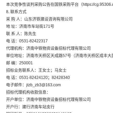
本次竞争性谈判采购公告在国铁采购平台（
https://cg.95
8
. 联系方式
采
购
人：
山东济铁建设咨询有限公司
地
址：
济南
市
车站街
171
号
联
系
人：
陈
先生
电
话：
053
1-
824
2
23
17
代理机构：济南中铁物资设备招标代理有限公司
单位地址：
济南市天桥区天成路
57号（济南市天桥区成丰大
邮
编：
250001
招标业务联系人：王女士；马女士
电
话：
0531-82424120；824
28340
电子邮件：
jtzb_zb3@163.com
招标代理机构收款信息：
开户单位：济南中铁物资设备招标代理有限公司
开户行：建行济南车站支行