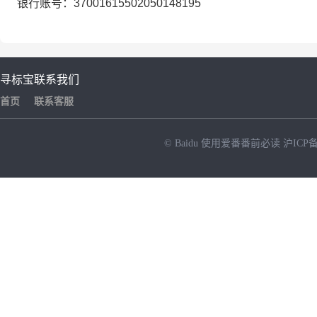
银行账号：
37001615502050148195
寻标宝
联系我们
首页
联系客服
© Baidu
使用爱番番前必读
沪ICP备
NEW
HOT