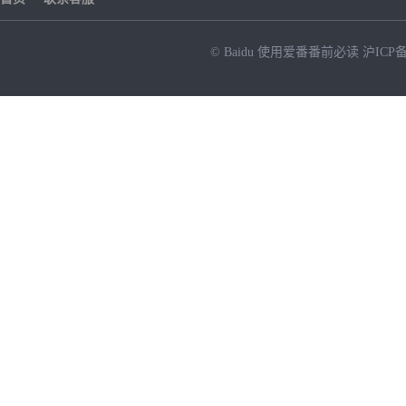
© Baidu
使用爱番番前必读
沪ICP备
NEW
HOT
暂时没有搜索结果…