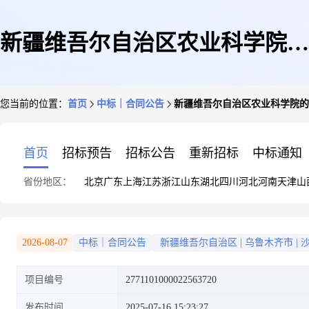
新疆维吾尔自治区农业科学院的
您当前的位置：
首页
中标｜合同公告
新疆维吾尔自治区农业科学院的
合同公告
首页
招标预告
招标公告
重新招标
中标通知
省份地区：
北京
广东
上海
江苏
浙江
山东
湖北
四川
河北
河南
天津
山
2026-08-07
中标｜合同公告
新疆维吾尔自治区
|
乌鲁木齐市
|
项目编号
2771101000022563720
发布时间
2025-07-16 15:23:27