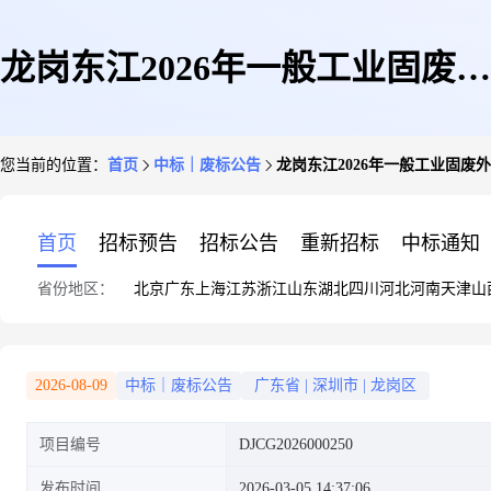
龙岗东江2026年一般工业固废外
您当前的位置：
首页
中标｜废标公告
龙岗东江2026年一般工业固废
运处置服务(第二次)废标公告
首页
招标预告
招标公告
重新招标
中标通知
省份地区：
北京
广东
上海
江苏
浙江
山东
湖北
四川
河北
河南
天津
山
2026-08-09
中标｜废标公告
广东省
|
深圳市
|
龙岗区
项目编号
DJCG2026000250
发布时间
2026-03-05 14:37:06