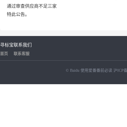
通过审查供应商不足三家
特此公告。
寻标宝
联系我们
首页
联系客服
© Baidu
使用爱番番前必读
沪ICP备
NEW
HOT