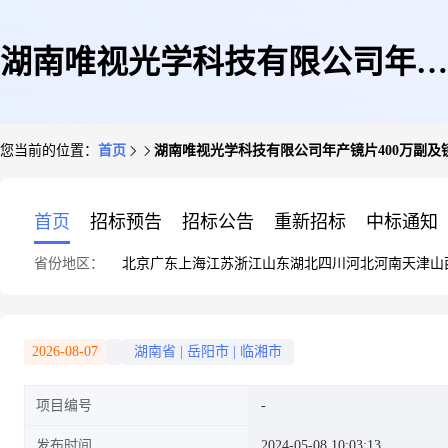
湖南唯视光学科技有限公司年产
您当前的位置：
首页
湖南唯视光学科技有限公司年产镜片400万副及
镜片400万副及镜架50万副建设
首页
招标预告
招标公告
重新招标
中标通知
省份地区：
北京
广东
上海
江苏
浙江
山东
湖北
四川
河北
河南
天津
山
项目环境影响报告表拟审批公示
2026-08-07
湖南省
|
岳阳市
|
临湘市
项目编号
发布时间
2024-05-08 10:03:13