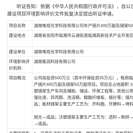
听证告知：依据《中华人民共和国行政许可法》，自公示
建设项目环境影响评价文件批复决定提出听证申请。
项目名称
湖南唯视光学科技有限公司年产镜片400万副及镜架5
建设地点
湖南省岳阳市临湘市云湖街道临湘高新技术产业开发区
建设单位
湖南唯视光学科技有限公司
环境影响评
湖南衡润科技有限公司
价机构
项目概况
公司拟投资500万元（其中环保投资35万元），租用
产镜片400万副及镜架50万副项目。项目总占地面积 10
塑镜架生产车间及辅助、储运、环保工程等，其他公
强化液、异丙醇、洗洁精、醋酸纤维板、插针等；镜
品；板材镜架主要生产工艺为：开料圈、开脾料→烤
抛光→成品；注塑镜架主要生产工艺为：选料→粉碎
→成品。