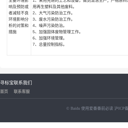
主要环境影
1、采用先进的工艺和设备，做到清洁生产；严格原料
响及预防或
用再生塑料及其他废料。
者减轻不良
2、大气污染防治工作。
环境影响分
3、废水污染防治工作。
析的对策和
4、噪声污染防治。
措施
5、加强固体废物管理工作。
6、加强环境管理。
7、总量控制指标。
寻标宝
联系我们
首页
联系客服
© Baidu
使用爱番番前必读
沪ICP备
NEW
HOT