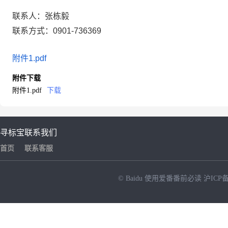
联系人：张栋毅
联系方式：0901-736369
附件1.pdf
附件下载
附件1.pdf
下载
寻标宝
联系我们
首页
联系客服
© Baidu
使用爱番番前必读
沪ICP备
NEW
HOT