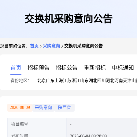
交换机采购意向公告
您当前的位置：
首页
采购意向
交换机采购意向公告
首页
招标预告
招标公告
重新招标
中标通知
省份地区：
北京
广东
上海
江苏
浙江
山东
湖北
四川
河北
河南
天津
山
2026-08-09
采购意向
陕西省
项目编号
发布时间
2025-06-04 09:28:09