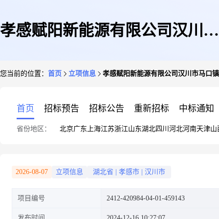
孝感赋阳新能源有限公司汉川市
您当前的位置：
首页
立项信息
孝感赋阳新能源有限公司汉川市马口镇白马
马口镇白马庙村112号王飞
首页
招标预告
招标公告
重新招标
中标通知
省份地区：
北京
广东
上海
江苏
浙江
山东
湖北
四川
河北
河南
天津
山
23.265KW屋顶分布式光伏发电
2026-08-07
立项信息
湖北省
|
孝感市
|
汉川市
项目编号
2412-420984-04-01-459143
项目
发布时间
2024-12-16 10:27:07