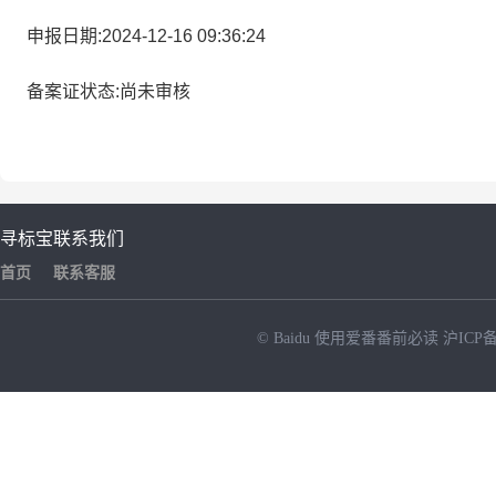
申报日期:2024-12-16 09:36:24
备案证状态:尚未审核
寻标宝
联系我们
首页
联系客服
© Baidu
使用爱番番前必读
沪ICP备
NEW
HOT