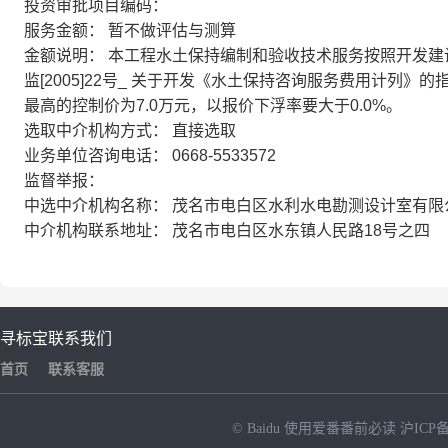
投资审批项目编码：
服务金额： 暂不做评估与测算
金额说明： 本工程水土保持编制和验收技术服务按照开发建设
监[2005]22号_ 关于开发《水土保持咨询服务费用计列
最高的控制价为7.0万元，以报价下浮率要大于0.0%。
选取中介机构方式： 直接选取
业务单位咨询电话： 0668-5533572
监督举报：
中选中介机构名称： 茂名市电白区水利水电勘测设计室有限
中介机构联系地址： 茂名市电白区水东镇人民路18号之四
寻标宝
联系我们
首页
联系客服
© Baidu
使用爱番番前必读
沪ICP备