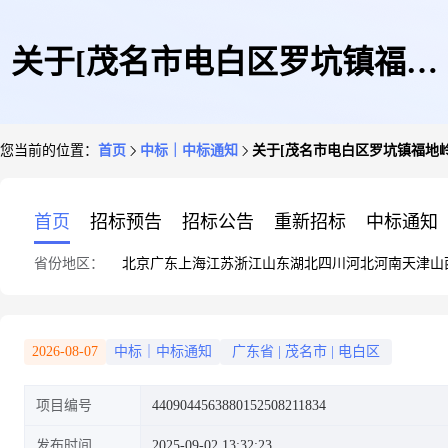
关于[茂名市电白区罗坑镇福地
您当前的位置：
首页
中标｜中标通知
关于[茂名市电白区罗坑镇福地
岭村美丽家园项目水土保持方案
首页
招标预告
招标公告
重新招标
中标通知
省份地区：
北京
广东
上海
江苏
浙江
山东
湖北
四川
河北
河南
天津
山
编制和验收技术服务采购]中选
2026-08-07
中标｜中标通知
广东省
|
茂名市
|
电白区
项目编号
4409044563880152508211834
结果的公告-中选公示
发布时间
2025-09-02 13:32:23