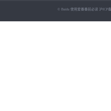
© Baidu
使用爱番番前必读
沪ICP备
NEW
HOT
暂时没有搜索结果…