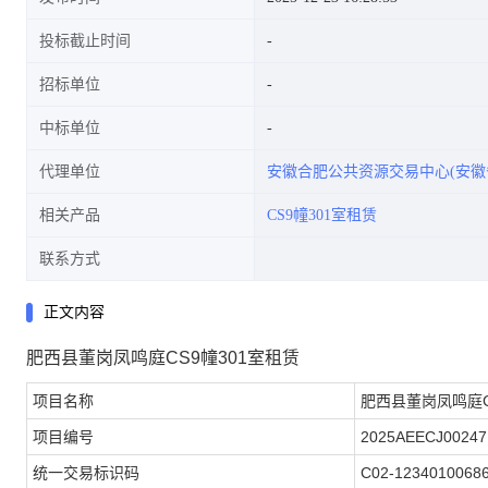
投标截止时间
招标单位
中标单位
代理单位
安徽合肥公共资源交易中心(安徽
相关产品
CS9幢301室租赁
联系方式
正文内容
肥西县董岗凤鸣庭CS9幢301室租赁
项目名称
肥西县董岗凤鸣庭C
项目编号
2025AEECJ00247
统一交易标识码
C02-1234010068