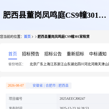
肥西县董岗凤鸣庭CS9幢301室
您当前的位置：
首页
肥西县董岗凤鸣庭CS9幢301室租赁
租赁
首页
招标预告
招标公告
重新招标
中标通知
省份地区：
北京
广东
上海
江苏
浙江
山东
湖北
四川
河北
河南
天津
山
2026-08-07
安徽省
|
合肥市
|
肥西县
项目编号
2025AEECJ00247
发布时间
2025-12-23 16:28:53