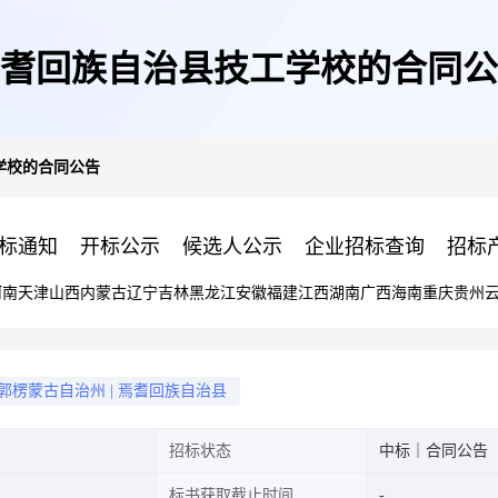
耆回族自治县技工学校的合同公
学校的合同公告
标通知
开标公示
候选人公示
企业招标查询
招标
河南
天津
山西
内蒙古
辽宁
吉林
黑龙江
安徽
福建
江西
湖南
广西
海南
重庆
贵州
郭楞蒙古自治州
|
焉耆回族自治县
招标状态
中标｜合同公告
标书获取截止时间