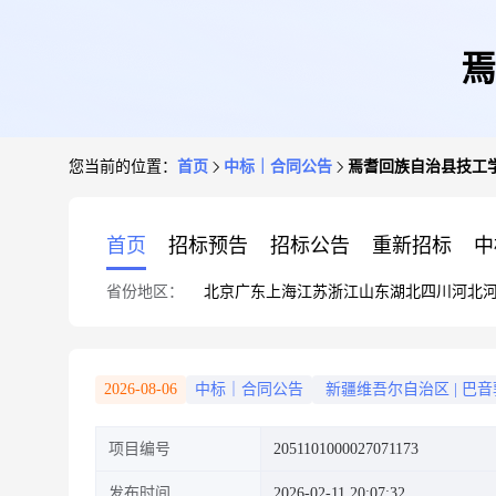
焉
您当前的位置：
首页
中标｜合同公告
焉耆回族自治县技工
首页
招标预告
招标公告
重新招标
中
省份地区：
北京
广东
上海
江苏
浙江
山东
湖北
四川
河北
2026-08-06
中标｜合同公告
新疆维吾尔自治区
|
巴音
项目编号
2051101000027071173
发布时间
2026-02-11 20:07:32