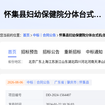
怀集县妇幼保健院分体台式机
您当前的位置：
首页
中标｜合同公告
怀集县妇幼保健院分体台式机(
(批量)集采商品批量采购合同
首页
招标预告
招标公告
重新招标
中标通知
省份地区：
北京
广东
上海
江苏
浙江
山东
湖北
四川
河北
河南
天津
山
2026-08-06
中标｜合同公告
广东省
|
肇庆市
|
怀集县
项目编号
DD-2024-1564407
发布时间
2024-01-22 10:26:03